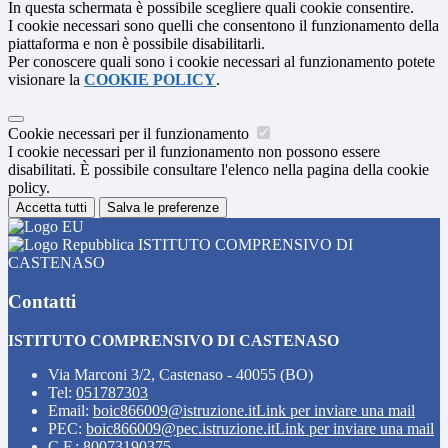
In questa schermata è possibile scegliere quali cookie consentire.
I cookie necessari sono quelli che consentono il funzionamento della
piattaforma e non è possibile disabilitarli.
Per conoscere quali sono i cookie necessari al funzionamento potete
visionare la
COOKIE POLICY
.
Cookie necessari per il funzionamento
I cookie necessari per il funzionamento non possono essere
disabilitati. È possibile consultare l'elenco nella pagina della cookie
policy.
Accetta tutti
Salva le preferenze
ISTITUTO COMPRENSIVO DI
CASTENASO
Contatti
ISTITUTO COMPRENSIVO DI CASTENASO
Via Marconi 3/2, Castenaso - 40055 (BO)
Tel:
051787303
Email:
boic866009@istruzione.it
Link per inviare una mail
PEC:
boic866009@pec.istruzione.it
Link per inviare una mail
C.F.: 80073190375