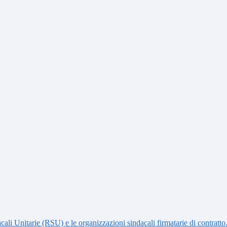
cali Unitarie (RSU) e le organizzazioni sindacali firmatarie di contratto