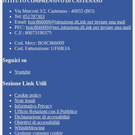
ISTITUTO COMPRENSIVO DI CASTENASO
Via Marconi 3/2, Castenaso - 40055 (BO)
Tel:
051787303
Email:
boic866009@istruzione.it
Link per inviare una mail
PEC:
boic866009@pec.istruzione.it
Link per inviare una mail
C.F.: 80073190375
Cod. Mecc: BOIC866009
Cod. Fatturazione: UFHR3A
Seguici su
Youtube
Sezione Link Utili
Cookie policy
Note legali
Informativa Privacy
Ufficio Relazioni con il Pubblico
Dichiarazione di accessibilità
Obiettivi di accessibilità
Whistleblowing
Gestione consensi cookie