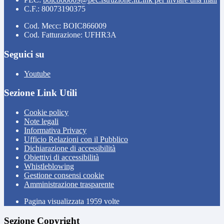
C.F.: 80073190375
Cod. Mecc: BOIC866009
Cod. Fatturazione: UFHR3A
Seguici su
Youtube
Sezione Link Utili
Cookie policy
Note legali
Informativa Privacy
Ufficio Relazioni con il Pubblico
Dichiarazione di accessibilità
Obiettivi di accessibilità
Whistleblowing
Gestione consensi cookie
Amministrazione trasparente
Pagina visualizzata
1959
volte
Sezione Copyright