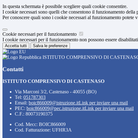
In questa schermata è possibile scegliere quali cookie consentire.
I cookie necessari sono quelli che consentono il funzionamento della pi
Per conoscere quali sono i cookie necessari al funzionamento potete v
Cookie necessari per il funzionamento
I cookie necessari per il funzionamento non possono essere disabilitati.
Accetta tutti
Salva le preferenze
ISTITUTO COMPRENSIVO DI CASTENAS
Contatti
ISTITUTO COMPRENSIVO DI CASTENASO
Via Marconi 3/2, Castenaso - 40055 (BO)
Tel:
051787303
Email:
boic866009@istruzione.it
Link per inviare una mail
PEC:
boic866009@pec.istruzione.it
Link per inviare una mail
C.F.: 80073190375
Cod. Mecc: BOIC866009
Cod. Fatturazione: UFHR3A