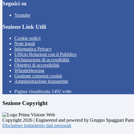
Seguici su
Youtube
Sezione Link Utili
Cookie policy
Note legali
Informativa Privacy
Ufficio Relazioni con il Pubblico
Dichiarazione di accessibilità
Obiettivi di accessibilità
Whistleblowing
Gestione consensi cookie
Amministrazione trasparente
Pagina visualizzata
1492
volte
Sezione Copyright
Copyright 2026 | Engineered and powered by Gruppo Spaggiari Parm
Disclaimer trattamento dati personali