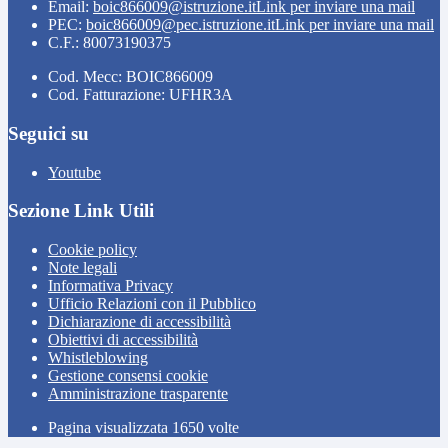
Email:
boic866009@istruzione.it
Link per inviare una mail
PEC:
boic866009@pec.istruzione.it
Link per inviare una mail
C.F.: 80073190375
Cod. Mecc: BOIC866009
Cod. Fatturazione: UFHR3A
Seguici su
Youtube
Sezione Link Utili
Cookie policy
Note legali
Informativa Privacy
Ufficio Relazioni con il Pubblico
Dichiarazione di accessibilità
Obiettivi di accessibilità
Whistleblowing
Gestione consensi cookie
Amministrazione trasparente
Pagina visualizzata
1650
volte