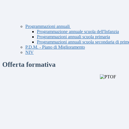
Programmazioni annuali
Programmazione annuale scuola dell'Infanzia
Programmazioni annuali scuola primaria
Programmazioni annuali scuola secondaria di prim
P.D.M. - Piano di Miglioramento
NIV
Offerta formativa