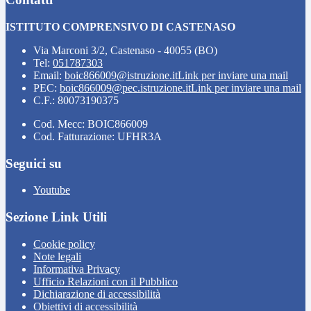
ISTITUTO COMPRENSIVO DI CASTENASO
Via Marconi 3/2, Castenaso - 40055 (BO)
Tel:
051787303
Email:
boic866009@istruzione.it
Link per inviare una mail
PEC:
boic866009@pec.istruzione.it
Link per inviare una mail
C.F.: 80073190375
Cod. Mecc: BOIC866009
Cod. Fatturazione: UFHR3A
Seguici su
Youtube
Sezione Link Utili
Cookie policy
Note legali
Informativa Privacy
Ufficio Relazioni con il Pubblico
Dichiarazione di accessibilità
Obiettivi di accessibilità