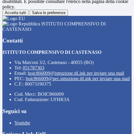
disabilitati. È possibile consultare l'elenco nella pagina della cookie
policy.
Accetta tutti
Salva le preferenze
ISTITUTO COMPRENSIVO DI
CASTENASO
Contatti
ISTITUTO COMPRENSIVO DI CASTENASO
Via Marconi 3/2, Castenaso - 40055 (BO)
Tel:
051787303
Email:
boic866009@istruzione.it
Link per inviare una mail
PEC:
boic866009@pec.istruzione.it
Link per inviare una mail
C.F.: 80073190375
Cod. Mecc: BOIC866009
Cod. Fatturazione: UFHR3A
Seguici su
Youtube