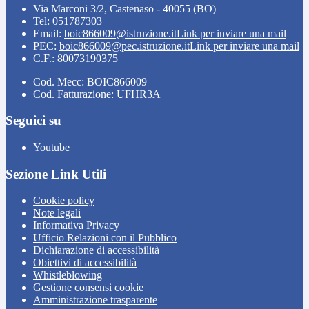
Via Marconi 3/2, Castenaso - 40055 (BO)
Tel:
051787303
Email:
boic866009@istruzione.it
Link per inviare una mail
PEC:
boic866009@pec.istruzione.it
Link per inviare una mail
C.F.: 80073190375
Cod. Mecc: BOIC866009
Cod. Fatturazione: UFHR3A
Seguici su
Youtube
Sezione Link Utili
Cookie policy
Note legali
Informativa Privacy
Ufficio Relazioni con il Pubblico
Dichiarazione di accessibilità
Obiettivi di accessibilità
Whistleblowing
Gestione consensi cookie
Amministrazione trasparente