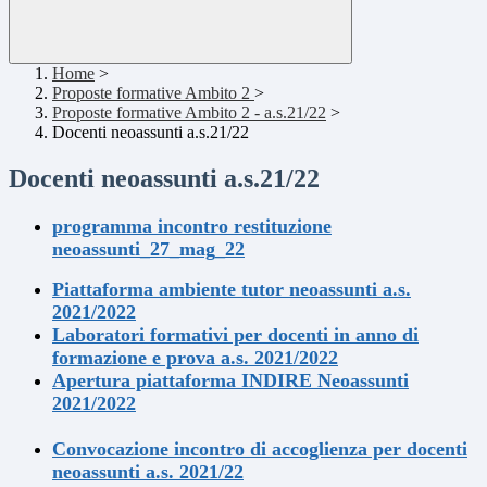
Home
>
Proposte formative Ambito 2
>
Proposte formative Ambito 2 - a.s.21/22
>
Docenti neoassunti a.s.21/22
Docenti neoassunti a.s.21/22
programma incontro restituzione
neoassunti_27_mag_22
Piattaforma ambiente tutor neoassunti a.s.
2021/2022
Laboratori formativi per docenti in anno di
formazione e prova a.s. 2021/2022
Apertura piattaforma INDIRE Neoassunti
2021/2022
Convocazione incontro di accoglienza per docenti
neoassunti a.s. 2021/22