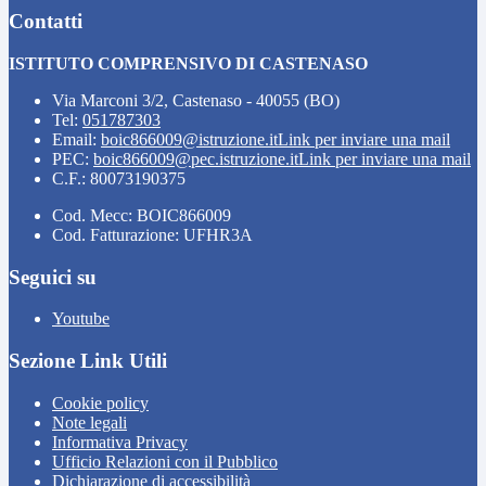
Contatti
ISTITUTO COMPRENSIVO DI CASTENASO
Via Marconi 3/2, Castenaso - 40055 (BO)
Tel:
051787303
Email:
boic866009@istruzione.it
Link per inviare una mail
PEC:
boic866009@pec.istruzione.it
Link per inviare una mail
C.F.: 80073190375
Cod. Mecc: BOIC866009
Cod. Fatturazione: UFHR3A
Seguici su
Youtube
Sezione Link Utili
Cookie policy
Note legali
Informativa Privacy
Ufficio Relazioni con il Pubblico
Dichiarazione di accessibilità