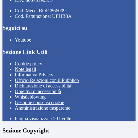
C.F.: 80073190375
Cod. Mecc: BOIC866009
Cod. Fatturazione: UFHR3A
Seguici su
Youtube
Sezione Link Utili
Cookie policy
Note legali
Informativa Privacy
Ufficio Relazioni con il Pubblico
Dichiarazione di accessibilità
Obiettivi di accessibilità
Whistleblowing
Gestione consensi cookie
Amministrazione trasparente
Pagina visualizzata
501
volte
Sezione Copyright