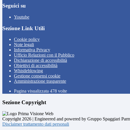
Seguici su
Youtube
Sezione Link Utili
Cookie policy
Note legali
Informativa Privacy
Ufficio Relazioni con il Pubblico
Dichiarazione di accessibilità
Obiettivi di accessibilità
Whistleblowing
Gestione consensi cookie
Amministrazione trasparente
Pagina visualizzata
478
volte
Sezione Copyright
Copyright 2026 | Engineered and powered by Gruppo Spaggiari Parm
Disclaimer trattamento dati personali