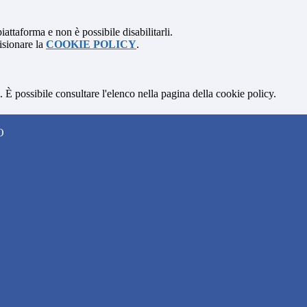
attaforma e non è possibile disabilitarli.
isionare la
COOKIE POLICY
.
 È possibile consultare l'elenco nella pagina della cookie policy.
O