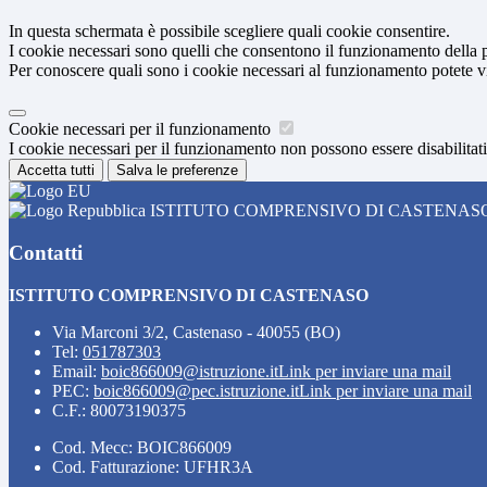
In questa schermata è possibile scegliere quali cookie consentire.
I cookie necessari sono quelli che consentono il funzionamento della pi
Per conoscere quali sono i cookie necessari al funzionamento potete v
Cookie necessari per il funzionamento
I cookie necessari per il funzionamento non possono essere disabilitati.
Accetta tutti
Salva le preferenze
ISTITUTO COMPRENSIVO DI CASTENAS
Contatti
ISTITUTO COMPRENSIVO DI CASTENASO
Via Marconi 3/2, Castenaso - 40055 (BO)
Tel:
051787303
Email:
boic866009@istruzione.it
Link per inviare una mail
PEC:
boic866009@pec.istruzione.it
Link per inviare una mail
C.F.: 80073190375
Cod. Mecc: BOIC866009
Cod. Fatturazione: UFHR3A