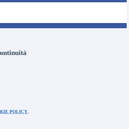
à
ontinuità
KIE POLICY
.