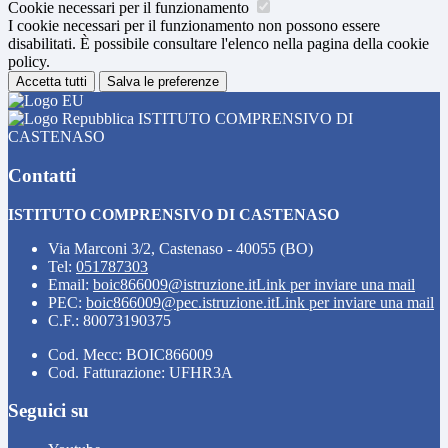
Cookie necessari per il funzionamento
I cookie necessari per il funzionamento non possono essere
disabilitati. È possibile consultare l'elenco nella pagina della cookie
policy.
Accetta tutti
Salva le preferenze
ISTITUTO COMPRENSIVO DI
CASTENASO
Contatti
ISTITUTO COMPRENSIVO DI CASTENASO
Via Marconi 3/2, Castenaso - 40055 (BO)
Tel:
051787303
Email:
boic866009@istruzione.it
Link per inviare una mail
PEC:
boic866009@pec.istruzione.it
Link per inviare una mail
C.F.: 80073190375
Cod. Mecc: BOIC866009
Cod. Fatturazione: UFHR3A
Seguici su