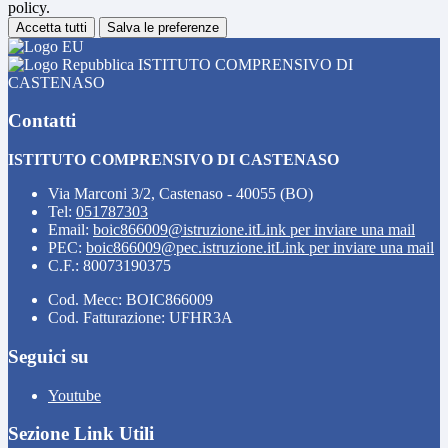
policy.
Accetta tutti
Salva le preferenze
ISTITUTO COMPRENSIVO DI
CASTENASO
Contatti
ISTITUTO COMPRENSIVO DI CASTENASO
Via Marconi 3/2, Castenaso - 40055 (BO)
Tel:
051787303
Email:
boic866009@istruzione.it
Link per inviare una mail
PEC:
boic866009@pec.istruzione.it
Link per inviare una mail
C.F.: 80073190375
Cod. Mecc: BOIC866009
Cod. Fatturazione: UFHR3A
Seguici su
Youtube
Sezione Link Utili