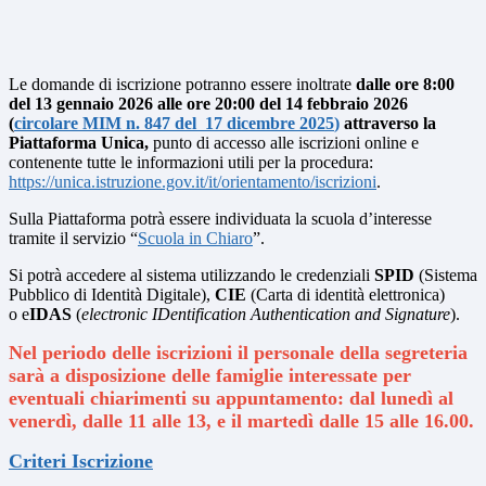
Le domande di iscrizione potranno essere inoltrate
dalle ore
8:00
del 13 gennaio 2026 alle ore 20:00 del 14 febbraio 2026
(
circolare MIM n. 847 del 17 dicembre 2025
)
attraverso
la
Piattaforma Unica,
punto di accesso alle iscrizioni online e
contenente tutte le informazioni utili per la procedura
:
https://unica.istruzione.gov.it/it/orientamento/iscrizioni
.
Sulla Piattaforma potrà essere individuata la scuola d’interesse
tramite il servizio “
Scuola in Chiaro
”.
Si potrà accedere al sistema utilizzando le credenziali
SPID
(Sistema
Pubblico di Identità Digitale),
CIE
(Carta di identità elettronica)
o
e
IDAS
(
electronic IDentification Authentication and Signature
).
Nel periodo delle iscrizioni il personale della segreteria
sarà a disposizione delle famiglie interessate per
eventuali chiarimenti su appuntamento:
dal lunedì al
venerdì, dalle 11 alle 13, e il martedì dalle 15 alle 16.00.
Criteri Iscrizione