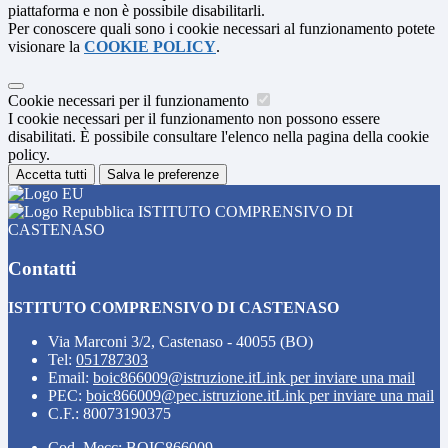
piattaforma e non è possibile disabilitarli.
Per conoscere quali sono i cookie necessari al funzionamento potete
visionare la
COOKIE POLICY
.
Cookie necessari per il funzionamento
I cookie necessari per il funzionamento non possono essere
disabilitati. È possibile consultare l'elenco nella pagina della cookie
policy.
Accetta tutti
Salva le preferenze
ISTITUTO COMPRENSIVO DI
CASTENASO
Contatti
ISTITUTO COMPRENSIVO DI CASTENASO
Via Marconi 3/2, Castenaso - 40055 (BO)
Tel:
051787303
Email:
boic866009@istruzione.it
Link per inviare una mail
PEC:
boic866009@pec.istruzione.it
Link per inviare una mail
C.F.: 80073190375
Cod. Mecc: BOIC866009