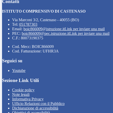
Contatti
ISTITUTO COMPRENSIVO DI CASTENASO
Via Marconi 3/2, Castenaso - 40055 (BO)
Tel:
051787303
Email:
boic866009@istruzione.it
Link per inviare una mail
PEC:
boic866009@pec.istruzione.it
Link per inviare una mail
C.F.: 80073190375
Cod. Mecc: BOIC866009
Cod. Fatturazione: UFHR3A
Seguici su
Youtube
Sezione Link Utili
Cookie policy
Note legali
Informativa Privacy
Ufficio Relazioni con il Pubblico
Dichiarazione di accessibilità
Obiettivi di accessibilità