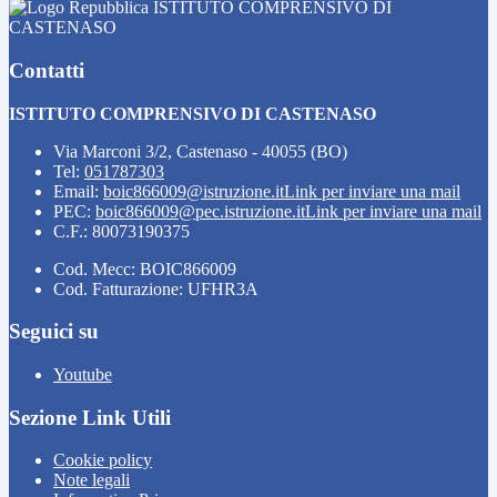
ISTITUTO COMPRENSIVO DI
CASTENASO
Contatti
ISTITUTO COMPRENSIVO DI CASTENASO
Via Marconi 3/2, Castenaso - 40055 (BO)
Tel:
051787303
Email:
boic866009@istruzione.it
Link per inviare una mail
PEC:
boic866009@pec.istruzione.it
Link per inviare una mail
C.F.: 80073190375
Cod. Mecc: BOIC866009
Cod. Fatturazione: UFHR3A
Seguici su
Youtube
Sezione Link Utili
Cookie policy
Note legali