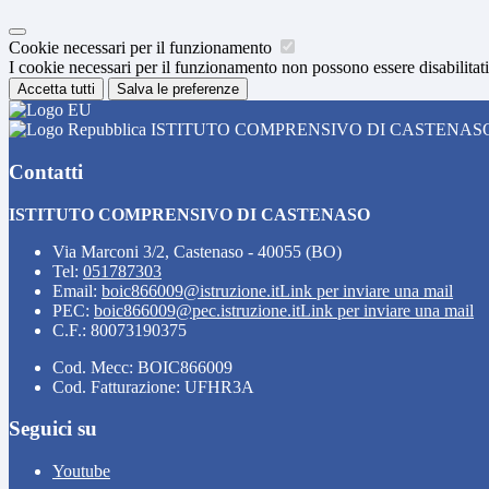
Cookie necessari per il funzionamento
I cookie necessari per il funzionamento non possono essere disabilitati.
Accetta tutti
Salva le preferenze
ISTITUTO COMPRENSIVO DI CASTENAS
Contatti
ISTITUTO COMPRENSIVO DI CASTENASO
Via Marconi 3/2, Castenaso - 40055 (BO)
Tel:
051787303
Email:
boic866009@istruzione.it
Link per inviare una mail
PEC:
boic866009@pec.istruzione.it
Link per inviare una mail
C.F.: 80073190375
Cod. Mecc: BOIC866009
Cod. Fatturazione: UFHR3A
Seguici su
Youtube