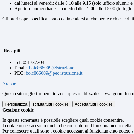
dal lunedì al venerdì: dalle 8.10 alle 9.15 (solo ufficio alunni) e d
Aperture pomeridiane : martedì dalle 15.00 alle 16.00 (tutti gli u
Gli orari sopra specificati sono da intendersi anche per le richieste di t
Recapiti
Tel: 051787303
Email:
boic866009@istruzione.it
PEC:
boic866009@pec.istruzione.it
Notizie
Questo sito o gli strumenti terzi da questo utilizzati si avvalgono di coo
Personalizza
Rifiuta tutti
i cookies
Accetta tutti
i cookies
Gestione cookie
In questa schermata è possibile scegliere quali cookie consentire.
I cookie necessari sono quelli che consentono il funzionamento della pi
Per conoscere quali sono i cookie necessari al funzionamento potete v