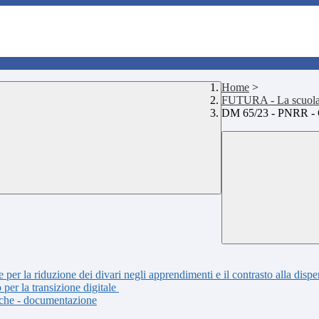
Home
>
FUTURA - La scuola p
DM 65/23 - PNRR - C
er la riduzione dei divari negli apprendimenti e il contrasto alla dispe
er la transizione digitale
che - documentazione