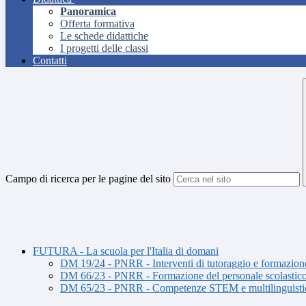
Panoramica
Offerta formativa
Le schede didattiche
I progetti delle classi
Contatti
Campo di ricerca per le pagine del sito
FUTURA - La scuola per l'Italia di domani
DM 19/24 - PNRR - Interventi di tutoraggio e formazione p
DM 66/23 - PNRR - Formazione del personale scolastico p
DM 65/23 - PNRR - Competenze STEM e multilinguisti