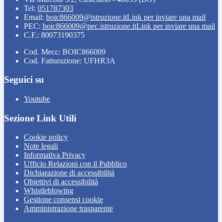
Tel:
051787303
Email:
boic866009@istruzione.it
Link per inviare una mail
PEC:
boic866009@pec.istruzione.it
Link per inviare una mail
C.F.: 80073190375
Cod. Mecc: BOIC866009
Cod. Fatturazione: UFHR3A
Seguici su
Youtube
Sezione Link Utili
Cookie policy
Note legali
Informativa Privacy
Ufficio Relazioni con il Pubblico
Dichiarazione di accessibilità
Obiettivi di accessibilità
Whistleblowing
Gestione consensi cookie
Amministrazione trasparente