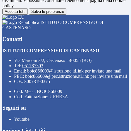
disabilitati. È possibile consultare l'elenco nella pagina della cookie
policy.
Accetta tutti
Salva le preferenze
ISTITUTO COMPRENSIVO DI
CASTENASO
Contatti
ISTITUTO COMPRENSIVO DI CASTENASO
Via Marconi 3/2, Castenaso - 40055 (BO)
Tel:
051787303
Email:
boic866009@istruzione.it
Link per inviare una mail
PEC:
boic866009@pec.istruzione.it
Link per inviare una mail
C.F.: 80073190375
Cod. Mecc: BOIC866009
Cod. Fatturazione: UFHR3A
Seguici su
Youtube
Sezione Link Utili