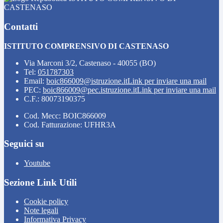
CASTENASO
Contatti
ISTITUTO COMPRENSIVO DI CASTENASO
Via Marconi 3/2, Castenaso - 40055 (BO)
Tel:
051787303
Email:
boic866009@istruzione.it
Link per inviare una mail
PEC:
boic866009@pec.istruzione.it
Link per inviare una mail
C.F.: 80073190375
Cod. Mecc: BOIC866009
Cod. Fatturazione: UFHR3A
Seguici su
Youtube
Sezione Link Utili
Cookie policy
Note legali
Informativa Privacy