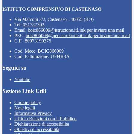
ISTITUTO COMPRENSIVO DI CASTENASO
Via Marconi 3/2, Castenaso - 40055 (BO)
Tel:
051787303
Email:
boic866009@istruzione.it
Link per inviare una mail
PEC:
boic866009@pec.istruzione.it
Link per inviare una mail
C.F.: 80073190375
Cod. Mecc: BOIC866009
Cod. Fatturazione: UFHR3A
Seguici su
Youtube
Sezione Link Utili
Cookie policy
Note legali
Informativa Privacy
Ufficio Relazioni con il Pubblico
Dichiarazione di accessibilità
Obiettivi di accessibilità