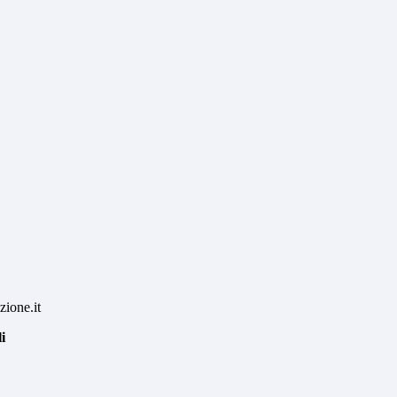
ione.it
i