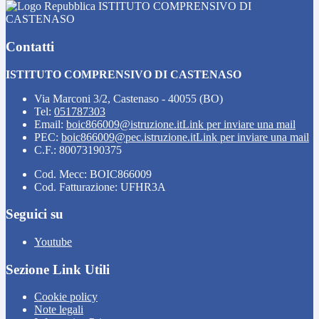
ISTITUTO COMPRENSIVO DI
CASTENASO
Contatti
ISTITUTO COMPRENSIVO DI CASTENASO
Via Marconi 3/2, Castenaso - 40055 (BO)
Tel:
051787303
Email:
boic866009@istruzione.it
Link per inviare una mail
PEC:
boic866009@pec.istruzione.it
Link per inviare una mail
C.F.: 80073190375
Cod. Mecc: BOIC866009
Cod. Fatturazione: UFHR3A
Seguici su
Youtube
Sezione Link Utili
Cookie policy
Note legali