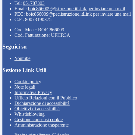
Tel:
051787303
Email:
boic866009@istruzione.it
Link per inviare una mail
PEC:
boic866009@pec.istruzione.it
Link per inviare una mail
C.F.: 80073190375
Cod. Mecc: BOIC866009
Cod. Fatturazione: UFHR3A
Seguici su
Youtube
Sezione Link Utili
Cookie policy
Note legali
Informativa Privacy
Ufficio Relazioni con il Pubblico
Dichiarazione di accessibilità
Obiettivi di accessibilità
Whistleblowing
Gestione consensi cookie
Amministrazione trasparente