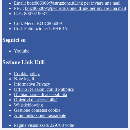
Email:
boic866009@istruzione.it
Link per inviare una mail
PEC:
boic866009@pec.istruzione.it
Link per inviare una mail
C.F.: 80073190375
Cod. Mecc: BOIC866009
Cod. Fatturazione: UFHR3A
Seguici su
Youtube
Sezione Link Utili
Cookie policy
Note legali
Informativa Privacy
Ufficio Relazioni con il Pubblico
Dichiarazione di accessibilità
Obiettivi di accessibilità
Whistleblowing
Gestione consensi cookie
Amministrazione trasparente
Pagina visualizzata
229768
volte