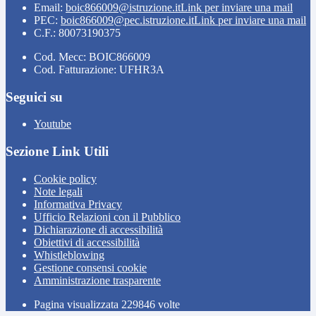
Email:
boic866009@istruzione.it
Link per inviare una mail
PEC:
boic866009@pec.istruzione.it
Link per inviare una mail
C.F.: 80073190375
Cod. Mecc: BOIC866009
Cod. Fatturazione: UFHR3A
Seguici su
Youtube
Sezione Link Utili
Cookie policy
Note legali
Informativa Privacy
Ufficio Relazioni con il Pubblico
Dichiarazione di accessibilità
Obiettivi di accessibilità
Whistleblowing
Gestione consensi cookie
Amministrazione trasparente
Pagina visualizzata
229846
volte