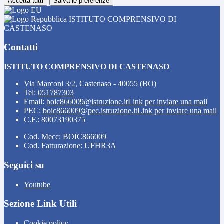
Accetta tutti
Salva le preferenze
ISTITUTO COMPRENSIVO DI
CASTENASO
Contatti
ISTITUTO COMPRENSIVO DI CASTENASO
Via Marconi 3/2, Castenaso - 40055 (BO)
Tel:
051787303
Email:
boic866009@istruzione.it
Link per inviare una mail
PEC:
boic866009@pec.istruzione.it
Link per inviare una mail
C.F.: 80073190375
Cod. Mecc: BOIC866009
Cod. Fatturazione: UFHR3A
Seguici su
Youtube
Sezione Link Utili
Cookie policy