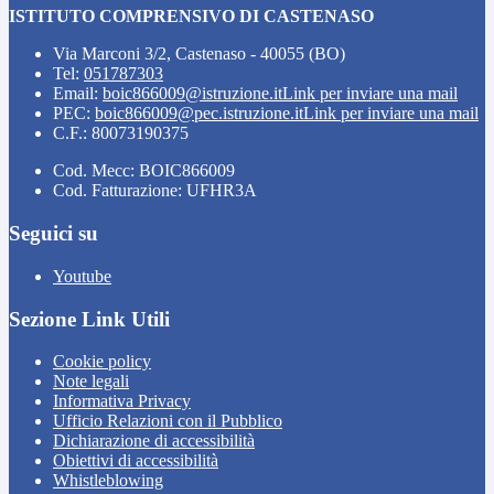
ISTITUTO COMPRENSIVO DI CASTENASO
Via Marconi 3/2, Castenaso - 40055 (BO)
Tel:
051787303
Email:
boic866009@istruzione.it
Link per inviare una mail
PEC:
boic866009@pec.istruzione.it
Link per inviare una mail
C.F.: 80073190375
Cod. Mecc: BOIC866009
Cod. Fatturazione: UFHR3A
Seguici su
Youtube
Sezione Link Utili
Cookie policy
Note legali
Informativa Privacy
Ufficio Relazioni con il Pubblico
Dichiarazione di accessibilità
Obiettivi di accessibilità
Whistleblowing