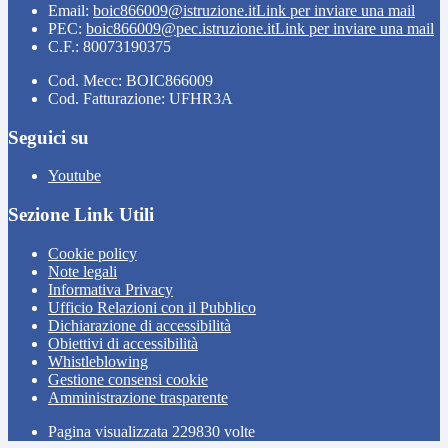
Email:
boic866009@istruzione.it
Link per inviare una mail
PEC:
boic866009@pec.istruzione.it
Link per inviare una mail
C.F.: 80073190375
Cod. Mecc: BOIC866009
Cod. Fatturazione: UFHR3A
Seguici su
Youtube
Sezione Link Utili
Cookie policy
Note legali
Informativa Privacy
Ufficio Relazioni con il Pubblico
Dichiarazione di accessibilità
Obiettivi di accessibilità
Whistleblowing
Gestione consensi cookie
Amministrazione trasparente
Pagina visualizzata
229830
volte