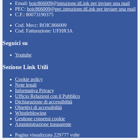
Email:
boic866009@istruzione.it
Link per inviare una mail
PEC:
boic866009@pec.istruzione.it
Link per inviare una mail
C.F.: 80073190375
Cod. Mecc: BOIC866009
Cod. Fatturazione: UFHR3A
Seguici su
Youtube
Sezione Link Utili
Cookie policy
Note legali
Informativa Privacy
Ufficio Relazioni con il Pubblico
Dichiarazione di accessibilità
Obiettivi di accessibilità
Whistleblowing
Gestione consensi cookie
Amministrazione trasparente
Pagina visualizzata
229777
volte