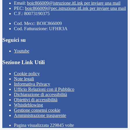
Email:
boic866009@istruzione.it
Link per inviare una mail
PEC:
boic866009@pec.istruzione.it
Link per inviare una mail
C.F.: 80073190375
Cod. Mecc: BOIC866009
Cod. Fatturazione: UFHR3A
Seguici su
Youtube
Sezione Link Utili
Cookie policy
Note legali
Informativa Privacy
Ufficio Relazioni con il Pubblico
Dichiarazione di accessibilità
Obiettivi di accessibilità
Whistleblowing
Gestione consensi cookie
Amministrazione trasparente
Pagina visualizzata
229845
volte