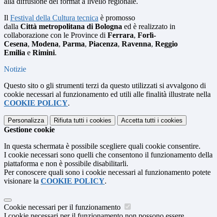
alla diffusione del format a livello regionale.
Il
Festival della Cultura tecnica
è promosso
dalla
Città metropolitana di Bologna
ed è realizzato in
collaborazione con le Province di
Ferrara
,
Forlì-
Cesena
,
Modena
,
Parma
,
Piacenza
,
Ravenna
,
Reggio
Emilia
e
Rimini
.
Notizie
Questo sito o gli strumenti terzi da questo utilizzati si avvalgono di
cookie necessari al funzionamento ed utili alle finalità illustrate nella
COOKIE POLICY
.
Personalizza
Rifiuta tutti
i cookies
Accetta tutti
i cookies
Gestione cookie
In questa schermata è possibile scegliere quali cookie consentire.
I cookie necessari sono quelli che consentono il funzionamento della
piattaforma e non è possibile disabilitarli.
Per conoscere quali sono i cookie necessari al funzionamento potete
visionare la
COOKIE POLICY
.
Cookie necessari per il funzionamento
I cookie necessari per il funzionamento non possono essere