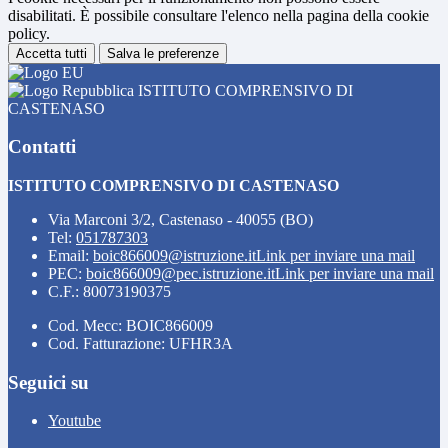
disabilitati. È possibile consultare l'elenco nella pagina della cookie
policy.
Accetta tutti
Salva le preferenze
ISTITUTO COMPRENSIVO DI
CASTENASO
Contatti
ISTITUTO COMPRENSIVO DI CASTENASO
Via Marconi 3/2, Castenaso - 40055 (BO)
Tel:
051787303
Email:
boic866009@istruzione.it
Link per inviare una mail
PEC:
boic866009@pec.istruzione.it
Link per inviare una mail
C.F.: 80073190375
Cod. Mecc: BOIC866009
Cod. Fatturazione: UFHR3A
Seguici su
Youtube