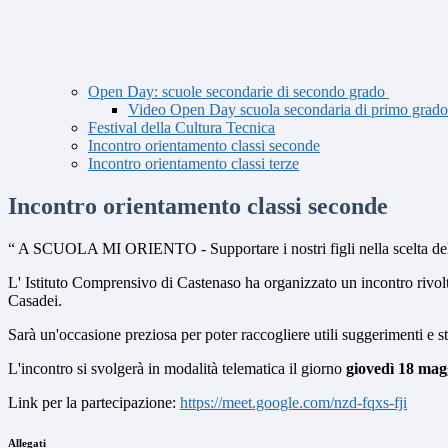
Open Day: scuole secondarie di secondo grado
Video Open Day scuola secondaria di primo grado
Festival della Cultura Tecnica
Incontro orientamento classi seconde
Incontro orientamento classi terze
Incontro orientamento classi seconde
“ A SCUOLA MI ORIENTO - Supportare i nostri figli nella scelta del
L' Istituto Comprensivo di Castenaso ha organizzato un incontro rivolt
Casadei.
Sarà un'occasione preziosa per poter raccogliere utili suggerimenti e st
L'incontro si svolgerà in modalità telematica il giorno
giovedì
18
magg
Link per la partecipazione:
https://meet.google.com/nzd-fqxs-fji
Allegati