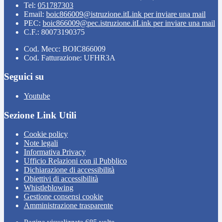
Tel:
051787303
Email:
boic866009@istruzione.it
Link per inviare una mail
PEC:
boic866009@pec.istruzione.it
Link per inviare una mail
C.F.: 80073190375
Cod. Mecc: BOIC866009
Cod. Fatturazione: UFHR3A
Seguici su
Youtube
Sezione Link Utili
Cookie policy
Note legali
Informativa Privacy
Ufficio Relazioni con il Pubblico
Dichiarazione di accessibilità
Obiettivi di accessibilità
Whistleblowing
Gestione consensi cookie
Amministrazione trasparente