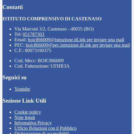
Contatti
ISTITUTO COMPRENSIVO DI CASTENASO
Via Marconi 3/2, Castenaso - 40055 (BO)
Tel:
051787303
Email:
boic866009@istruzione.it
Link per inviare una mail
PEC:
boic866009@pec.istruzione.it
Link per inviare una mail
C.F.: 80073190375
Cod. Mecc: BOIC866009
Cod. Fatturazione: UFHR3A
Seguici su
Youtube
Sezione Link Utili
Cookie policy
Note legali
Informativa Privacy
Ufficio Relazioni con il Pubblico
Dichiarazione di accessibilità