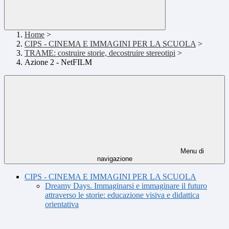
Home
>
CIPS - CINEMA E IMMAGINI PER LA SCUOLA
>
TRAME: costruire storie, decostruire stereotipi
>
Azione 2 - NetFILM
Menu di
navigazione
CIPS - CINEMA E IMMAGINI PER LA SCUOLA
Dreamy Days. Immaginarsi e immaginare il futuro
attraverso le storie: educazione visiva e didattica
orientativa