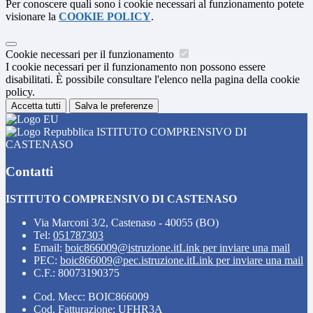
Per conoscere quali sono i cookie necessari al funzionamento potete
visionare la
COOKIE POLICY
.
Cookie necessari per il funzionamento
I cookie necessari per il funzionamento non possono essere
disabilitati. È possibile consultare l'elenco nella pagina della cookie
policy.
Accetta tutti
Salva le preferenze
ISTITUTO COMPRENSIVO DI
CASTENASO
Contatti
ISTITUTO COMPRENSIVO DI CASTENASO
Via Marconi 3/2, Castenaso - 40055 (BO)
Tel:
051787303
Email:
boic866009@istruzione.it
Link per inviare una mail
PEC:
boic866009@pec.istruzione.it
Link per inviare una mail
C.F.: 80073190375
Cod. Mecc: BOIC866009
Cod. Fatturazione: UFHR3A