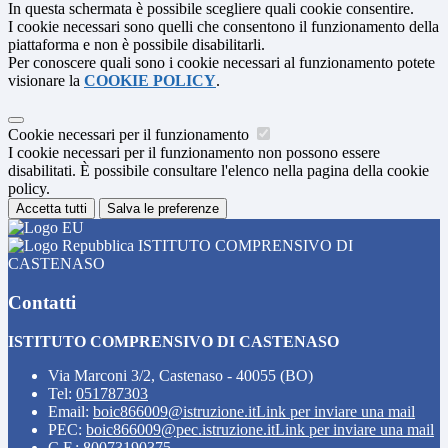
In questa schermata è possibile scegliere quali cookie consentire.
I cookie necessari sono quelli che consentono il funzionamento della
piattaforma e non è possibile disabilitarli.
Per conoscere quali sono i cookie necessari al funzionamento potete
visionare la
COOKIE POLICY
.
Cookie necessari per il funzionamento
I cookie necessari per il funzionamento non possono essere
disabilitati. È possibile consultare l'elenco nella pagina della cookie
policy.
Accetta tutti
Salva le preferenze
ISTITUTO COMPRENSIVO DI
CASTENASO
Contatti
ISTITUTO COMPRENSIVO DI CASTENASO
Via Marconi 3/2, Castenaso - 40055 (BO)
Tel:
051787303
Email:
boic866009@istruzione.it
Link per inviare una mail
PEC:
boic866009@pec.istruzione.it
Link per inviare una mail
C.F.: 80073190375