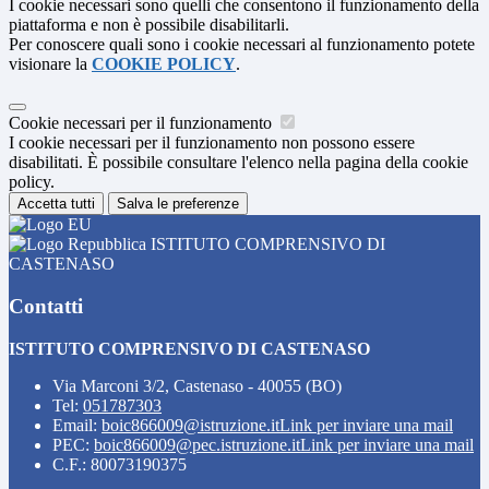
I cookie necessari sono quelli che consentono il funzionamento della
piattaforma e non è possibile disabilitarli.
Per conoscere quali sono i cookie necessari al funzionamento potete
visionare la
COOKIE POLICY
.
Cookie necessari per il funzionamento
I cookie necessari per il funzionamento non possono essere
disabilitati. È possibile consultare l'elenco nella pagina della cookie
policy.
Accetta tutti
Salva le preferenze
ISTITUTO COMPRENSIVO DI
CASTENASO
Contatti
ISTITUTO COMPRENSIVO DI CASTENASO
Via Marconi 3/2, Castenaso - 40055 (BO)
Tel:
051787303
Email:
boic866009@istruzione.it
Link per inviare una mail
PEC:
boic866009@pec.istruzione.it
Link per inviare una mail
C.F.: 80073190375