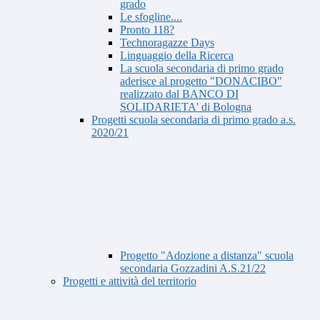
grado
Le sfogline....
Pronto 118?
Technoragazze Days
Linguaggio della Ricerca
La scuola secondaria di primo grado
aderisce al progetto "DONACIBO"
realizzato dal BANCO DI
SOLIDARIETA' di Bologna
Progetti scuola secondaria di primo grado a.s.
2020/21
Progetto "Adozione a distanza" scuola
secondaria Gozzadini A.S.21/22
Progetti e attività del territorio