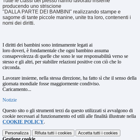
Tutte le classi del plesso hanno lavorato insieme
producendo uno striscione
"DALLA PARTE DEI BAMBINI" realizzando stampe e
sagome di tante piccole manine, unite tra loro, contenenti i
nomi dei diritti.
I
diritti
dei bambini sono intimamente legati ai
loro
doveri,
è
fondamentale che ogni bambino assuma
consapevolezza di quelle che sono le sue responsabilità verso se
stesso e gli altri, per stabilire relazioni positive con ciò che lo
circonda.
Lavorare insieme, nella stessa direzione, ha fatto sì che il senso della
giornata mondiale fosse maggiormente condiviso.
Caricamento...
Notizie
Questo sito o gli strumenti terzi da questo utilizzati si avvalgono di
cookie necessari al funzionamento ed utili alle finalità illustrate nella
COOKIE POLICY
.
Personalizza
Rifiuta tutti
i cookies
Accetta tutti
i cookies
Gestione cookie