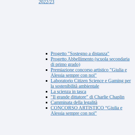
2022/23
Progetto "Sostegno a distanza"
Progetto Abbellimento (scuola secondaria
di primo grado)
Premiazione concorso artistico "Giulia e
Alessia sempre con noi"
Laboratorio Citizen Science e Gaming per
la sostenibilità ambientale
La scienza in tasca
"Il grande dittatore" di Charlie Chaplin
Camminata della legalità
CONCORSO ARTISTICO “Giulia e
Alessia sempre con noi”