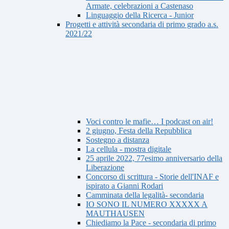
Armate, celebrazioni a Castenaso
Linguaggio della Ricerca - Junior
Progetti e attività secondaria di primo grado a.s.
2021/22
Voci contro le mafie… I podcast on air!
2 giugno, Festa della Repubblica
Sostegno a distanza
La cellula - mostra digitale
25 aprile 2022, 77esimo anniversario della
Liberazione
Concorso di scrittura - Storie dell'INAF e
ispirato a Gianni Rodari
Camminata della legalità- secondaria
IO SONO IL NUMERO XXXXX A
MAUTHAUSEN
Chiediamo la Pace - secondaria di primo