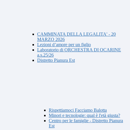
CAMMINATA DELLA LEGALITA' - 20
MARZO 2026
Lezioni d’amore per un figlio
Laboratorio di ORCHESTRA DI OCARINE
a.s.25/26
Distretto Pianura Est
Rispettiamoci Facciamo Balotta
Minori e tecnologie: qual è l'età giusta?
Centro per le famiglie - Distretto Pianura
Est