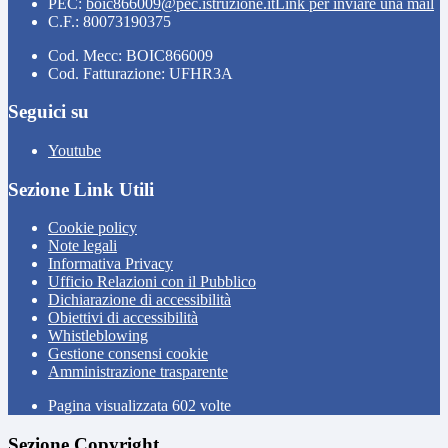
PEC:
boic866009@pec.istruzione.it
Link per inviare una mail
C.F.: 80073190375
Cod. Mecc: BOIC866009
Cod. Fatturazione: UFHR3A
Seguici su
Youtube
Sezione Link Utili
Cookie policy
Note legali
Informativa Privacy
Ufficio Relazioni con il Pubblico
Dichiarazione di accessibilità
Obiettivi di accessibilità
Whistleblowing
Gestione consensi cookie
Amministrazione trasparente
Pagina visualizzata
602
volte
Sezione Copyright