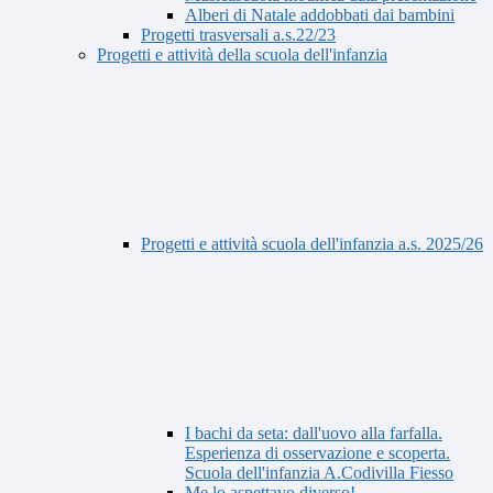
Alberi di Natale addobbati dai bambini
Progetti trasversali a.s.22/23
Progetti e attività della scuola dell'infanzia
Progetti e attività scuola dell'infanzia a.s. 2025/26
I bachi da seta: dall'uovo alla farfalla.
Esperienza di osservazione e scoperta.
Scuola dell'infanzia A.Codivilla Fiesso
Me lo aspettavo diverso!