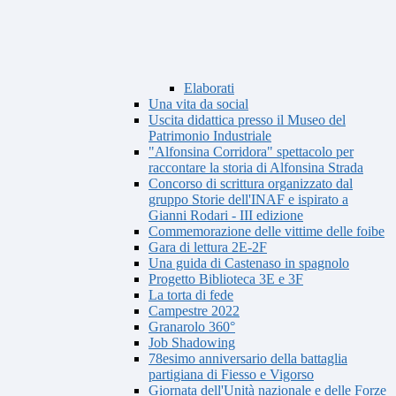
Elaborati
Una vita da social
Uscita didattica presso il Museo del
Patrimonio Industriale
"Alfonsina Corridora" spettacolo per
raccontare la storia di Alfonsina Strada
Concorso di scrittura organizzato dal
gruppo Storie dell'INAF e ispirato a
Gianni Rodari - III edizione
Commemorazione delle vittime delle foibe
Gara di lettura 2E-2F
Una guida di Castenaso in spagnolo
Progetto Biblioteca 3E e 3F
La torta di fede
Campestre 2022
Granarolo 360°
Job Shadowing
78esimo anniversario della battaglia
partigiana di Fiesso e Vigorso
Giornata dell'Unità nazionale e delle Forze