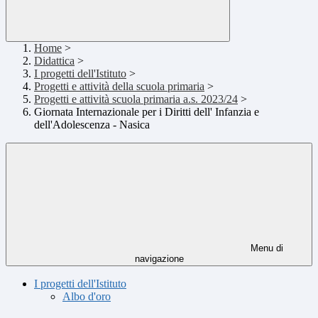
Home
>
Didattica
>
I progetti dell'Istituto
>
Progetti e attività della scuola primaria
>
Progetti e attività scuola primaria a.s. 2023/24
>
Giornata Internazionale per i Diritti dell' Infanzia e
dell'Adolescenza - Nasica
Menu di
navigazione
I progetti dell'Istituto
Albo d'oro