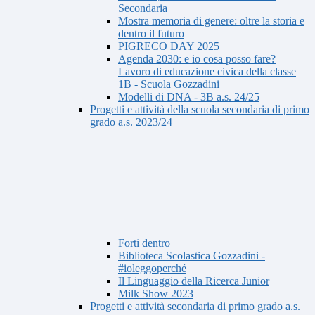
Secondaria
Mostra memoria di genere: oltre la storia e
dentro il futuro
PIGRECO DAY 2025
Agenda 2030: e io cosa posso fare?
Lavoro di educazione civica della classe
1B - Scuola Gozzadini
Modelli di DNA - 3B a.s. 24/25
Progetti e attività della scuola secondaria di primo
grado a.s. 2023/24
Forti dentro
Biblioteca Scolastica Gozzadini -
#ioleggoperché
Il Linguaggio della Ricerca Junior
Milk Show 2023
Progetti e attività secondaria di primo grado a.s.