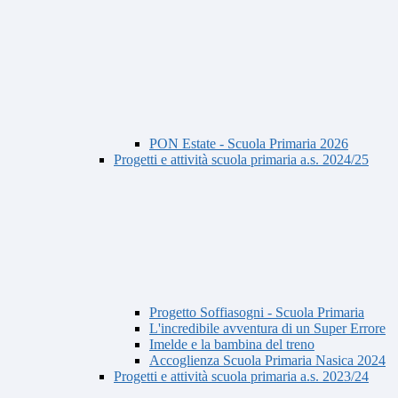
PON Estate - Scuola Primaria 2026
Progetti e attività scuola primaria a.s. 2024/25
Progetto Soffiasogni - Scuola Primaria
L'incredibile avventura di un Super Errore
Imelde e la bambina del treno
Accoglienza Scuola Primaria Nasica 2024
Progetti e attività scuola primaria a.s. 2023/24