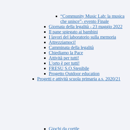
“Community Music Lab: la musica
che unisce”- evento Finale
Giornata della legalità - 23 maggio 2022
Il pane spiegato ai bambini
I lavori del laboratorio sulla memoria
Attrezziamoci!
Camminata della legalità
Chiediamo la Pace
Attività per tutti!
L'orto è per tutti!
FRESU S.O.Stenibile
Progetto Outdoor education
Progetti e attività scuola primaria a.s. 2020/21
Giochi da cortile