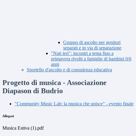
Gruppo di ascolto per genitori
separati e in via di separazione
"Nati ieri": incontri a tema fino a
primavera rivolti a famiglie di bambini 0/6
anni
Sportello d'ascolto e di consulenza educativa
Progetto di musica - Associazione
Diapason di Budrio
"Community Music Lab: la musica che unisce" - evento finale
Allegati
Musica Estiva (1).pdf