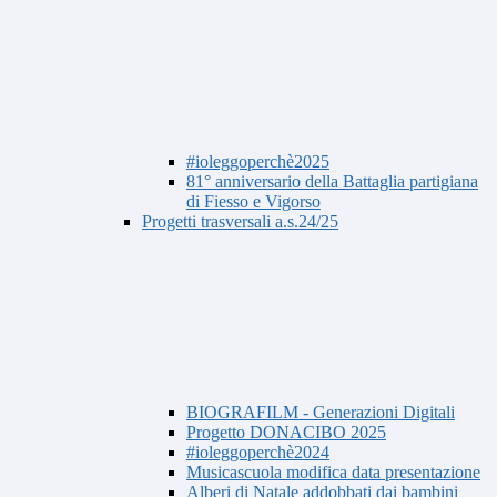
#ioleggoperchè2025
81° anniversario della Battaglia partigiana
di Fiesso e Vigorso
Progetti trasversali a.s.24/25
BIOGRAFILM - Generazioni Digitali
Progetto DONACIBO 2025
#ioleggoperchè2024
Musicascuola modifica data presentazione
Alberi di Natale addobbati dai bambini