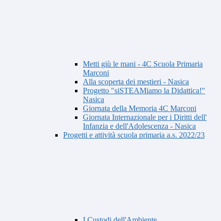
Metti giù le mani - 4C Scuola Primaria
Marconi
Alla scoperta dei mestieri - Nasica
Progetto "siSTEAMiamo la Didattica!"
Nasica
Giornata della Memoria 4C Marconi
Giornata Internazionale per i Diritti dell'
Infanzia e dell'Adolescenza - Nasica
Progetti e attività scuola primaria a.s. 2022/23
I Custodi dell'Ambiente