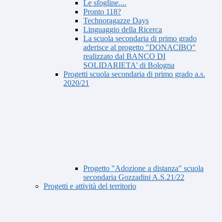
Le sfogline....
Pronto 118?
Technoragazze Days
Linguaggio della Ricerca
La scuola secondaria di primo grado
aderisce al progetto "DONACIBO"
realizzato dal BANCO DI
SOLIDARIETA' di Bologna
Progetti scuola secondaria di primo grado a.s.
2020/21
Progetto "Adozione a distanza" scuola
secondaria Gozzadini A.S.21/22
Progetti e attività del territorio