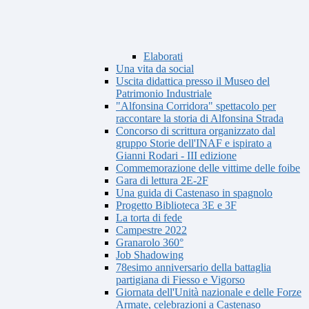
Elaborati
Una vita da social
Uscita didattica presso il Museo del
Patrimonio Industriale
"Alfonsina Corridora" spettacolo per
raccontare la storia di Alfonsina Strada
Concorso di scrittura organizzato dal
gruppo Storie dell'INAF e ispirato a
Gianni Rodari - III edizione
Commemorazione delle vittime delle foibe
Gara di lettura 2E-2F
Una guida di Castenaso in spagnolo
Progetto Biblioteca 3E e 3F
La torta di fede
Campestre 2022
Granarolo 360°
Job Shadowing
78esimo anniversario della battaglia
partigiana di Fiesso e Vigorso
Giornata dell'Unità nazionale e delle Forze
Armate, celebrazioni a Castenaso