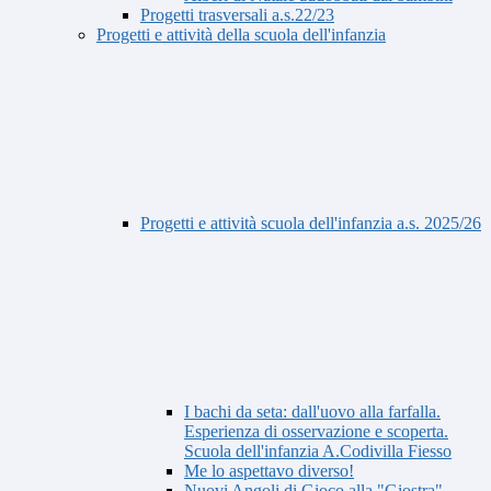
Progetti trasversali a.s.22/23
Progetti e attività della scuola dell'infanzia
Progetti e attività scuola dell'infanzia a.s. 2025/26
I bachi da seta: dall'uovo alla farfalla.
Esperienza di osservazione e scoperta.
Scuola dell'infanzia A.Codivilla Fiesso
Me lo aspettavo diverso!
Nuovi Angoli di Gioco alla "Giostra"