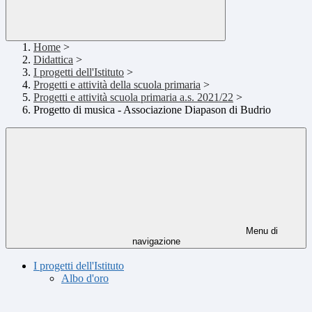
Home
>
Didattica
>
I progetti dell'Istituto
>
Progetti e attività della scuola primaria
>
Progetti e attività scuola primaria a.s. 2021/22
>
Progetto di musica - Associazione Diapason di Budrio
Menu di
navigazione
I progetti dell'Istituto
Albo d'oro