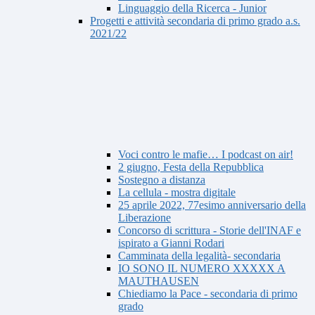
Linguaggio della Ricerca - Junior
Progetti e attività secondaria di primo grado a.s.
2021/22
Voci contro le mafie… I podcast on air!
2 giugno, Festa della Repubblica
Sostegno a distanza
La cellula - mostra digitale
25 aprile 2022, 77esimo anniversario della
Liberazione
Concorso di scrittura - Storie dell'INAF e
ispirato a Gianni Rodari
Camminata della legalità- secondaria
IO SONO IL NUMERO XXXXX A
MAUTHAUSEN
Chiediamo la Pace - secondaria di primo
grado