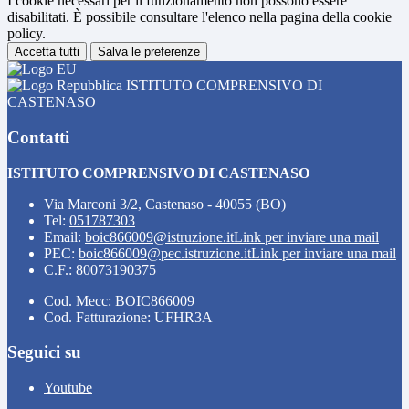
I cookie necessari per il funzionamento non possono essere
disabilitati. È possibile consultare l'elenco nella pagina della cookie
policy.
Accetta tutti
Salva le preferenze
ISTITUTO COMPRENSIVO DI
CASTENASO
Contatti
ISTITUTO COMPRENSIVO DI CASTENASO
Via Marconi 3/2, Castenaso - 40055 (BO)
Tel:
051787303
Email:
boic866009@istruzione.it
Link per inviare una mail
PEC:
boic866009@pec.istruzione.it
Link per inviare una mail
C.F.: 80073190375
Cod. Mecc: BOIC866009
Cod. Fatturazione: UFHR3A
Seguici su
Youtube