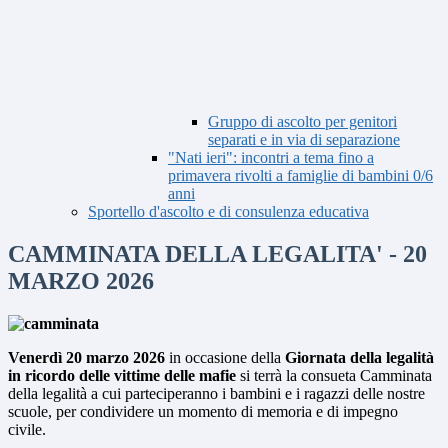
Gruppo di ascolto per genitori
separati e in via di separazione
"Nati ieri": incontri a tema fino a
primavera rivolti a famiglie di bambini 0/6
anni
Sportello d'ascolto e di consulenza educativa
CAMMINATA DELLA LEGALITA' - 20
MARZO 2026
Venerdì 20 marzo 2026
in occasione della
Giornata della legalità
in ricordo delle vittime delle mafie
si terrà la consueta Camminata
della legalità a cui parteciperanno i bambini e i ragazzi delle nostre
scuole, per condividere un momento di memoria e di impegno
civile.