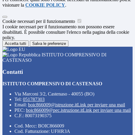
visionare la
COOKIE POLICY
.
Cookie necessari per il funzionamento
I cookie necessari per il funzionamento non possono essere
disabilitati. È possibile consultare l'elenco nella pagina della cookie
policy.
Accetta tutti
Salva le preferenze
ISTITUTO COMPRENSIVO DI
CASTENASO
Contatti
ISTITUTO COMPRENSIVO DI CASTENASO
Via Marconi 3/2, Castenaso - 40055 (BO)
Tel:
051787303
Email:
boic866009@istruzione.it
Link per inviare una mail
PEC:
boic866009@pec.istruzione.it
Link per inviare una mail
C.F.: 80073190375
Cod. Mecc: BOIC866009
Cod. Fatturazione: UFHR3A