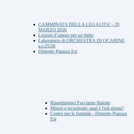
CAMMINATA DELLA LEGALITA' - 20
MARZO 2026
Lezioni d’amore per un figlio
Laboratorio di ORCHESTRA DI OCARINE
a.s.25/26
Distretto Pianura Est
Rispettiamoci Facciamo Balotta
Minori e tecnologie: qual è l'età giusta?
Centro per le famiglie - Distretto Pianura
Est