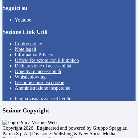
Seguici su
Youtube
Sezione Link Utili
Cookie policy
Note legali
Informativa Privacy
Ufficio Relazioni con il Pubblico
Dichiarazione di accessibilità
Obiettivi di accessibilità
Whistleblowing
Gestione consensi cookie
Amministrazione trasparente
Pagina visualizzata
231
volte
Sezione Copyright
Copyright 2026 | Engineered and powered by Gruppo Spaggiari
Parma S.p.A. | Divisione Publishing & New Social Media