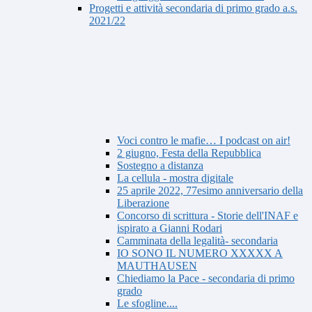
Progetti e attività secondaria di primo grado a.s.
2021/22
Voci contro le mafie… I podcast on air!
2 giugno, Festa della Repubblica
Sostegno a distanza
La cellula - mostra digitale
25 aprile 2022, 77esimo anniversario della
Liberazione
Concorso di scrittura - Storie dell'INAF e
ispirato a Gianni Rodari
Camminata della legalità- secondaria
IO SONO IL NUMERO XXXXX A
MAUTHAUSEN
Chiediamo la Pace - secondaria di primo
grado
Le sfogline....