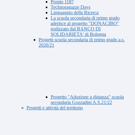
Pronto 118?
Technoragazze Days
Linguaggio della Ricerca
La scuola secondaria di primo grado
aderisce al progetto "DONACIBO"
realizzato dal BANCO DI
SOLIDARIETA' di Bologna
Progetti scuola secondaria di primo grado a.s.
2020/21
Progetto "Adozione a distanza" scuola
secondaria Gozzadini A.S.21/22
Progetti e attività del territorio