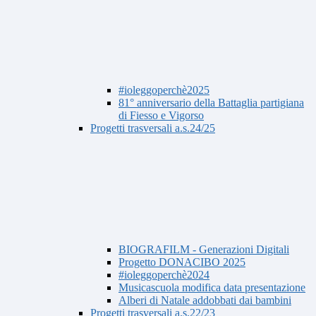
#ioleggoperchè2025
81° anniversario della Battaglia partigiana
di Fiesso e Vigorso
Progetti trasversali a.s.24/25
BIOGRAFILM - Generazioni Digitali
Progetto DONACIBO 2025
#ioleggoperchè2024
Musicascuola modifica data presentazione
Alberi di Natale addobbati dai bambini
Progetti trasversali a.s.22/23