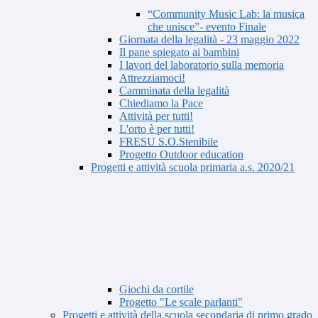
“Community Music Lab: la musica
che unisce”- evento Finale
Giornata della legalità - 23 maggio 2022
Il pane spiegato ai bambini
I lavori del laboratorio sulla memoria
Attrezziamoci!
Camminata della legalità
Chiediamo la Pace
Attività per tutti!
L'orto è per tutti!
FRESU S.O.Stenibile
Progetto Outdoor education
Progetti e attività scuola primaria a.s. 2020/21
Giochi da cortile
Progetto "Le scale parlanti"
Progetti e attività della scuola secondaria di primo grado