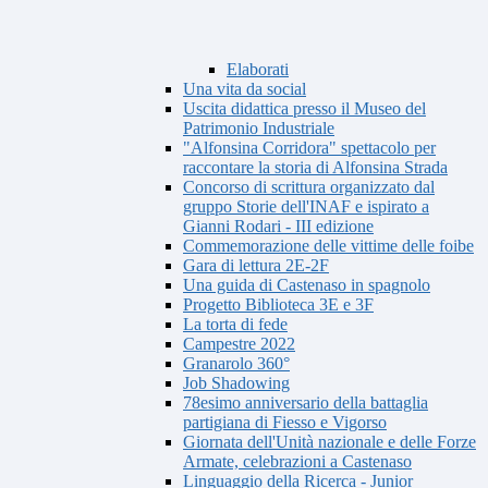
Elaborati
Una vita da social
Uscita didattica presso il Museo del
Patrimonio Industriale
"Alfonsina Corridora" spettacolo per
raccontare la storia di Alfonsina Strada
Concorso di scrittura organizzato dal
gruppo Storie dell'INAF e ispirato a
Gianni Rodari - III edizione
Commemorazione delle vittime delle foibe
Gara di lettura 2E-2F
Una guida di Castenaso in spagnolo
Progetto Biblioteca 3E e 3F
La torta di fede
Campestre 2022
Granarolo 360°
Job Shadowing
78esimo anniversario della battaglia
partigiana di Fiesso e Vigorso
Giornata dell'Unità nazionale e delle Forze
Armate, celebrazioni a Castenaso
Linguaggio della Ricerca - Junior