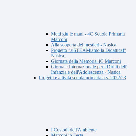
Metti giù le mani - 4C Scuola Primaria
Marconi
Alla scoperta dei mestieri - Nasica
Progetto "siSTEAMiamo la Didattica!"
Nasica
Giornata della Memoria 4C Marconi
Giornata Internazionale per i Diritti dell'
Infanzia e dell'Adolescenza - Nasica
Progetti e attività scuola primaria a.s. 2022/23
I Custodi dell'Ambiente
Marconi in Festa