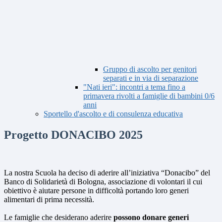
Gruppo di ascolto per genitori
separati e in via di separazione
"Nati ieri": incontri a tema fino a
primavera rivolti a famiglie di bambini 0/6
anni
Sportello d'ascolto e di consulenza educativa
Progetto DONACIBO 2025
La nostra Scuola ha deciso di aderire all’iniziativa “Donacibo” del
Banco di Solidarietà di Bologna, associazione di volontari il cui
obiettivo è aiutare persone in difficoltà portando loro generi
alimentari di prima necessità.
Le famiglie che desiderano aderire
possono donare generi