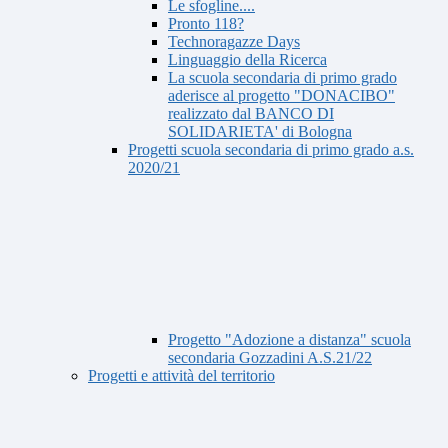
Le sfogline....
Pronto 118?
Technoragazze Days
Linguaggio della Ricerca
La scuola secondaria di primo grado
aderisce al progetto "DONACIBO"
realizzato dal BANCO DI
SOLIDARIETA' di Bologna
Progetti scuola secondaria di primo grado a.s.
2020/21
Progetto "Adozione a distanza" scuola
secondaria Gozzadini A.S.21/22
Progetti e attività del territorio