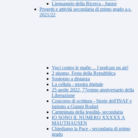
Linguaggio della Ricerca - Junior
Progetti e attività secondaria di primo grado a.s.
2021/22
Voci contro le mafie… I podcast on air!
2 giugno, Festa della Repubblica
Sostegno a distanza
La cellula - mostra digitale
25 aprile 2022, 77esimo anniversario della
Liberazione
Concorso di scrittura - Storie dell'INAF e
ispirato a Gianni Rodari
Camminata della legalità- secondaria
IO SONO IL NUMERO XXXXX A
MAUTHAUSEN
Chiediamo la Pace - secondaria di primo
grado