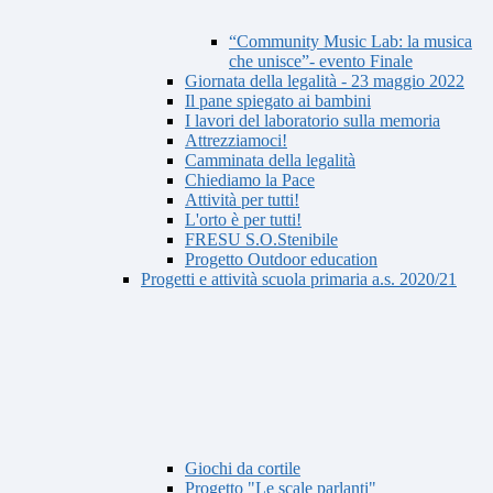
“Community Music Lab: la musica
che unisce”- evento Finale
Giornata della legalità - 23 maggio 2022
Il pane spiegato ai bambini
I lavori del laboratorio sulla memoria
Attrezziamoci!
Camminata della legalità
Chiediamo la Pace
Attività per tutti!
L'orto è per tutti!
FRESU S.O.Stenibile
Progetto Outdoor education
Progetti e attività scuola primaria a.s. 2020/21
Giochi da cortile
Progetto "Le scale parlanti"