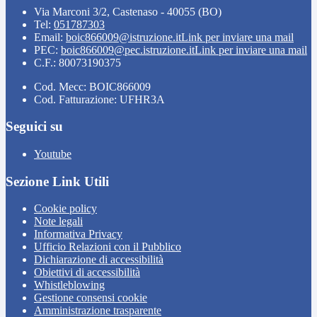
Via Marconi 3/2, Castenaso - 40055 (BO)
Tel:
051787303
Email:
boic866009@istruzione.it
Link per inviare una mail
PEC:
boic866009@pec.istruzione.it
Link per inviare una mail
C.F.: 80073190375
Cod. Mecc: BOIC866009
Cod. Fatturazione: UFHR3A
Seguici su
Youtube
Sezione Link Utili
Cookie policy
Note legali
Informativa Privacy
Ufficio Relazioni con il Pubblico
Dichiarazione di accessibilità
Obiettivi di accessibilità
Whistleblowing
Gestione consensi cookie
Amministrazione trasparente