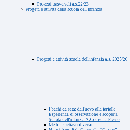
Progetti trasversali a.s.22/23
Progetti e attività della scuola dell'infanzia
Progetti e attività scuola dell'infanzia a.s. 2025/26
I bachi da seta: dall'uovo alla farfalla.
Esperienza di osservazione e scoperta.
Scuola dell'infanzia A.Codivilla Fiesso
Me lo aspettavo diverso!
Nuovi Angoli di Gioco alla "Giostra"