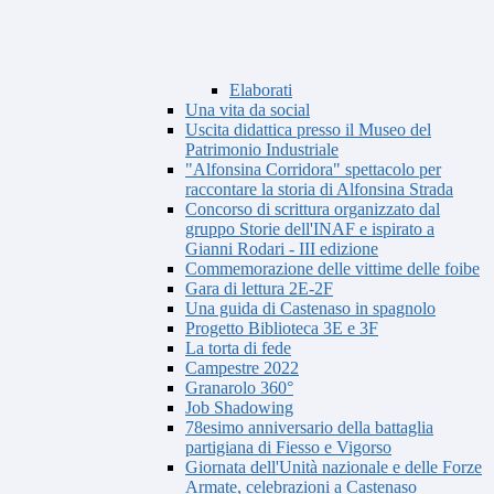
Elaborati
Una vita da social
Uscita didattica presso il Museo del
Patrimonio Industriale
"Alfonsina Corridora" spettacolo per
raccontare la storia di Alfonsina Strada
Concorso di scrittura organizzato dal
gruppo Storie dell'INAF e ispirato a
Gianni Rodari - III edizione
Commemorazione delle vittime delle foibe
Gara di lettura 2E-2F
Una guida di Castenaso in spagnolo
Progetto Biblioteca 3E e 3F
La torta di fede
Campestre 2022
Granarolo 360°
Job Shadowing
78esimo anniversario della battaglia
partigiana di Fiesso e Vigorso
Giornata dell'Unità nazionale e delle Forze
Armate, celebrazioni a Castenaso