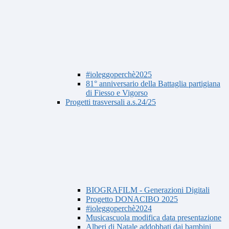
#ioleggoperchè2025
81° anniversario della Battaglia partigiana
di Fiesso e Vigorso
Progetti trasversali a.s.24/25
BIOGRAFILM - Generazioni Digitali
Progetto DONACIBO 2025
#ioleggoperchè2024
Musicascuola modifica data presentazione
Alberi di Natale addobbati dai bambini