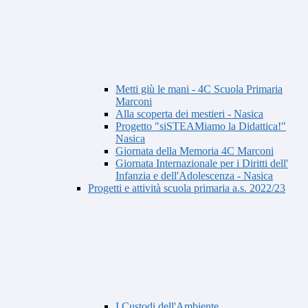
Metti giù le mani - 4C Scuola Primaria
Marconi
Alla scoperta dei mestieri - Nasica
Progetto "siSTEAMiamo la Didattica!"
Nasica
Giornata della Memoria 4C Marconi
Giornata Internazionale per i Diritti dell'
Infanzia e dell'Adolescenza - Nasica
Progetti e attività scuola primaria a.s. 2022/23
I Custodi dell'Ambiente