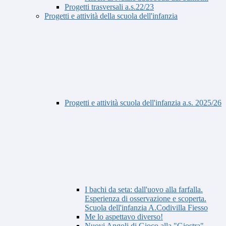
Progetti trasversali a.s.22/23
Progetti e attività della scuola dell'infanzia
Progetti e attività scuola dell'infanzia a.s. 2025/26
I bachi da seta: dall'uovo alla farfalla.
Esperienza di osservazione e scoperta.
Scuola dell'infanzia A.Codivilla Fiesso
Me lo aspettavo diverso!
Nuovi Angoli di Gioco alla "Giostra"