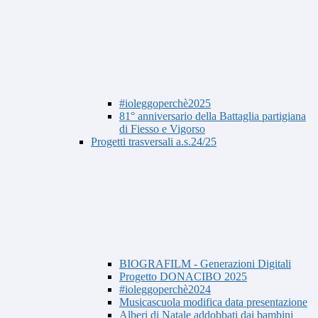
#ioleggoperchè2025
81° anniversario della Battaglia partigiana
di Fiesso e Vigorso
Progetti trasversali a.s.24/25
BIOGRAFILM - Generazioni Digitali
Progetto DONACIBO 2025
#ioleggoperchè2024
Musicascuola modifica data presentazione
Alberi di Natale addobbati dai bambini