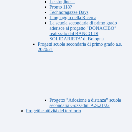
Le sfogline....
Pronto 118?
Technoragazze Days
Linguaggio della Ricerca
La scuola secondaria di primo grado
aderisce al progetto "DONACIBO"
realizzato dal BANCO DI
SOLIDARIETA' di Bologna
Progetti scuola secondaria di primo grado a.s.
2020/21
Progetto "Adozione a distanza" scuola
secondaria Gozzadini A.S.21/22
Progetti e attività del territorio