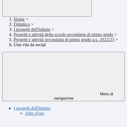
Home
>
Didattica
>
I progetti dell'Istituto
>
Progetti e attività della scuola secondaria di primo grado
>
Progetti e attività secondaria di primo grado a.s. 2022/23
>
Una vita da social
Menu di
navigazione
I progetti dell'Istituto
Albo d'oro