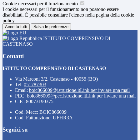
Cookie necessari per il funzionamento
I cookie necessari per il funzionamento non possono essere
disabilitati. È possibile consultare l'elenco nella pagina della cookie
policy.
Accetta tutti
Salva le preferenze
ISTITUTO COMPRENSIVO DI
CASTENASO
Contatti
ISTITUTO COMPRENSIVO DI CASTENASO
Via Marconi 3/2, Castenaso - 40055 (BO)
Tel:
051787303
Email:
boic866009@istruzione.it
Link per inviare una mail
PEC:
boic866009@pec.istruzione.it
Link per inviare una mail
C.F.: 80073190375
Cod. Mecc: BOIC866009
Cod. Fatturazione: UFHR3A
Seguici su