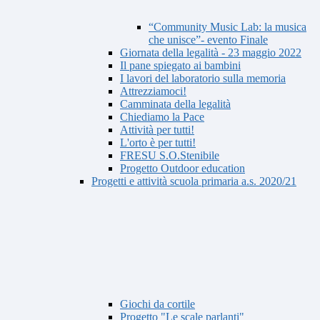
“Community Music Lab: la musica
che unisce”- evento Finale
Giornata della legalità - 23 maggio 2022
Il pane spiegato ai bambini
I lavori del laboratorio sulla memoria
Attrezziamoci!
Camminata della legalità
Chiediamo la Pace
Attività per tutti!
L'orto è per tutti!
FRESU S.O.Stenibile
Progetto Outdoor education
Progetti e attività scuola primaria a.s. 2020/21
Giochi da cortile
Progetto "Le scale parlanti"