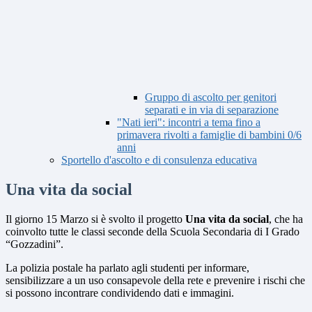
Gruppo di ascolto per genitori
separati e in via di separazione
"Nati ieri": incontri a tema fino a
primavera rivolti a famiglie di bambini 0/6
anni
Sportello d'ascolto e di consulenza educativa
Una vita da social
Il giorno 15 Marzo si è svolto il progetto
Una vita da social
, che ha
coinvolto tutte le classi seconde della Scuola Secondaria di I Grado
“Gozzadini”.
La polizia postale ha parlato agli studenti per informare,
sensibilizzare a un uso consapevole della rete e prevenire i rischi che
si possono incontrare condividendo dati e immagini.