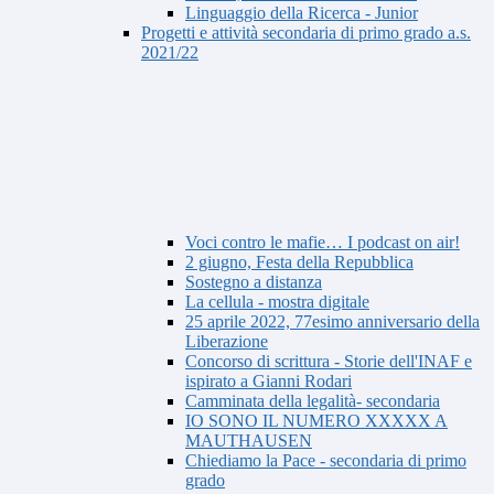
Linguaggio della Ricerca - Junior
Progetti e attività secondaria di primo grado a.s.
2021/22
Voci contro le mafie… I podcast on air!
2 giugno, Festa della Repubblica
Sostegno a distanza
La cellula - mostra digitale
25 aprile 2022, 77esimo anniversario della
Liberazione
Concorso di scrittura - Storie dell'INAF e
ispirato a Gianni Rodari
Camminata della legalità- secondaria
IO SONO IL NUMERO XXXXX A
MAUTHAUSEN
Chiediamo la Pace - secondaria di primo
grado