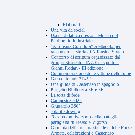
Elaborati
Una vita da social
Uscita didattica presso il Museo del
Patrimonio Industriale
"Alfonsina Corridora" spettacolo per
raccontare la storia di Alfonsina Strada
Concorso di scrittura organizzato dal
gruppo Storie dell'INAF e ispirato a
Gianni Rodari - III edizione
Commemorazione delle vittime delle foibe
Gara di lettura 2E-2F
Una guida di Castenaso in spagnolo
Progetto Biblioteca 3E e 3F
La torta di fede
Campestre 2022
Granarolo 360°
Job Shadowing
78esimo anniversario della battaglia
partigiana di Fiesso e Vigorso
Giornata dell'Unità nazionale e delle Forze
Armate, celebrazioni a Castenaso