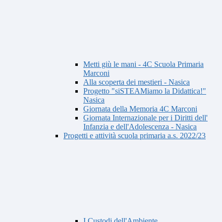
Metti giù le mani - 4C Scuola Primaria
Marconi
Alla scoperta dei mestieri - Nasica
Progetto "siSTEAMiamo la Didattica!"
Nasica
Giornata della Memoria 4C Marconi
Giornata Internazionale per i Diritti dell'
Infanzia e dell'Adolescenza - Nasica
Progetti e attività scuola primaria a.s. 2022/23
I Custodi dell'Ambiente