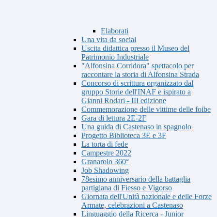
Elaborati
Una vita da social
Uscita didattica presso il Museo del
Patrimonio Industriale
"Alfonsina Corridora" spettacolo per
raccontare la storia di Alfonsina Strada
Concorso di scrittura organizzato dal
gruppo Storie dell'INAF e ispirato a
Gianni Rodari - III edizione
Commemorazione delle vittime delle foibe
Gara di lettura 2E-2F
Una guida di Castenaso in spagnolo
Progetto Biblioteca 3E e 3F
La torta di fede
Campestre 2022
Granarolo 360°
Job Shadowing
78esimo anniversario della battaglia
partigiana di Fiesso e Vigorso
Giornata dell'Unità nazionale e delle Forze
Armate, celebrazioni a Castenaso
Linguaggio della Ricerca - Junior