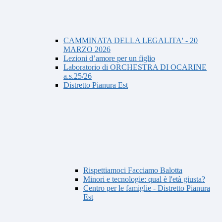
CAMMINATA DELLA LEGALITA' - 20
MARZO 2026
Lezioni d’amore per un figlio
Laboratorio di ORCHESTRA DI OCARINE
a.s.25/26
Distretto Pianura Est
Rispettiamoci Facciamo Balotta
Minori e tecnologie: qual è l'età giusta?
Centro per le famiglie - Distretto Pianura
Est