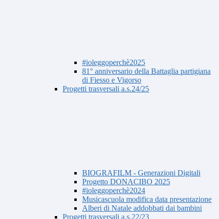
#ioleggoperchè2025
81° anniversario della Battaglia partigiana
di Fiesso e Vigorso
Progetti trasversali a.s.24/25
BIOGRAFILM - Generazioni Digitali
Progetto DONACIBO 2025
#ioleggoperchè2024
Musicascuola modifica data presentazione
Alberi di Natale addobbati dai bambini
Progetti trasversali a.s.22/23