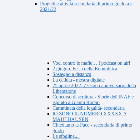
Progetti e attività secondaria di primo grado a.s.
2021/22
Voci contro le mafie… I podcast on air!
2 giugno, Festa della Repubblica
Sostegno a distanza
La cellula - mostra digitale
25 aprile 2022, 77esimo anniversario della
Liberazione
Concorso di scrittura - Storie dell'INAF e
ispirato a Gianni Rodari
Camminata della legalità- secondaria
IO SONO IL NUMERO XXXXX A
MAUTHAUSEN
Chiediamo la Pace - secondaria di primo
grado
Le sfogline....