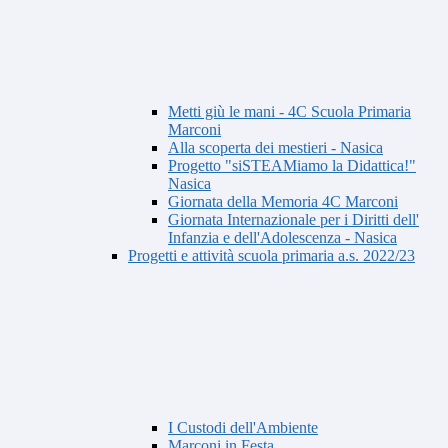
Metti giù le mani - 4C Scuola Primaria
Marconi
Alla scoperta dei mestieri - Nasica
Progetto "siSTEAMiamo la Didattica!"
Nasica
Giornata della Memoria 4C Marconi
Giornata Internazionale per i Diritti dell'
Infanzia e dell'Adolescenza - Nasica
Progetti e attività scuola primaria a.s. 2022/23
I Custodi dell'Ambiente
Marconi in Festa