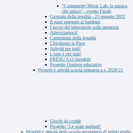
“Community Music Lab: la musica
che unisce”- evento Finale
Giornata della legalità - 23 maggio 2022
Il pane spiegato ai bambini
I lavori del laboratorio sulla memoria
Attrezziamoci!
Camminata della legalità
Chiediamo la Pace
Attività per tutti!
L'orto è per tutti!
FRESU S.O.Stenibile
Progetto Outdoor education
Progetti e attività scuola primaria a.s. 2020/21
Giochi da cortile
Progetto "Le scale parlanti"
Progetti e attività della scuola secondaria di primo grado