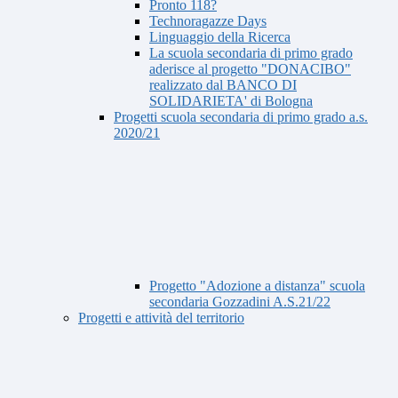
Pronto 118?
Technoragazze Days
Linguaggio della Ricerca
La scuola secondaria di primo grado
aderisce al progetto "DONACIBO"
realizzato dal BANCO DI
SOLIDARIETA' di Bologna
Progetti scuola secondaria di primo grado a.s.
2020/21
Progetto "Adozione a distanza" scuola
secondaria Gozzadini A.S.21/22
Progetti e attività del territorio