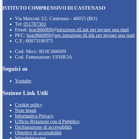
ISTITUTO COMPRENSIVO DI CASTENASO
Via Marconi 3/2, Castenaso - 40055 (BO)
Tel:
051787303
Email:
boic866009@istruzione.it
Link per inviare una mail
PEC:
boic866009@pec.istruzione.it
Link per inviare una mail
C.F.: 80073190375
Cod. Mecc: BOIC866009
Cod. Fatturazione: UFHR3A
Seguici su
Youtube
Sezione Link Utili
Cookie policy
Note legali
Informativa Privacy
Ufficio Relazioni con il Pubblico
Dichiarazione di accessibilità
Obiettivi di accessibilità
Whistleblowing