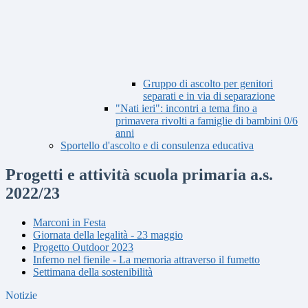
Gruppo di ascolto per genitori
separati e in via di separazione
"Nati ieri": incontri a tema fino a
primavera rivolti a famiglie di bambini 0/6
anni
Sportello d'ascolto e di consulenza educativa
Progetti e attività scuola primaria a.s.
2022/23
Marconi in Festa
Giornata della legalità - 23 maggio
Progetto Outdoor 2023
Inferno nel fienile - La memoria attraverso il fumetto
Settimana della sostenibilità
Notizie