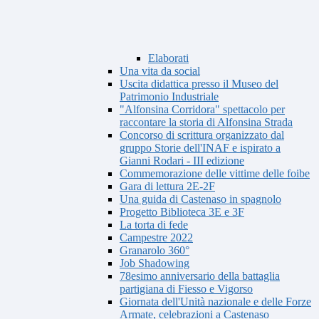
Elaborati
Una vita da social
Uscita didattica presso il Museo del
Patrimonio Industriale
"Alfonsina Corridora" spettacolo per
raccontare la storia di Alfonsina Strada
Concorso di scrittura organizzato dal
gruppo Storie dell'INAF e ispirato a
Gianni Rodari - III edizione
Commemorazione delle vittime delle foibe
Gara di lettura 2E-2F
Una guida di Castenaso in spagnolo
Progetto Biblioteca 3E e 3F
La torta di fede
Campestre 2022
Granarolo 360°
Job Shadowing
78esimo anniversario della battaglia
partigiana di Fiesso e Vigorso
Giornata dell'Unità nazionale e delle Forze
Armate, celebrazioni a Castenaso