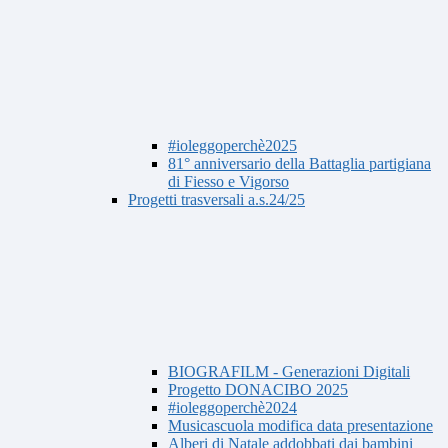
#ioleggoperchè2025
81° anniversario della Battaglia partigiana
di Fiesso e Vigorso
Progetti trasversali a.s.24/25
BIOGRAFILM - Generazioni Digitali
Progetto DONACIBO 2025
#ioleggoperchè2024
Musicascuola modifica data presentazione
Alberi di Natale addobbati dai bambini