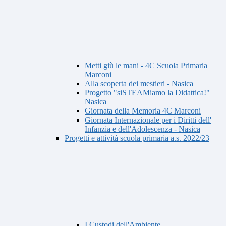
Metti giù le mani - 4C Scuola Primaria
Marconi
Alla scoperta dei mestieri - Nasica
Progetto "siSTEAMiamo la Didattica!"
Nasica
Giornata della Memoria 4C Marconi
Giornata Internazionale per i Diritti dell'
Infanzia e dell'Adolescenza - Nasica
Progetti e attività scuola primaria a.s. 2022/23
I Custodi dell'Ambiente