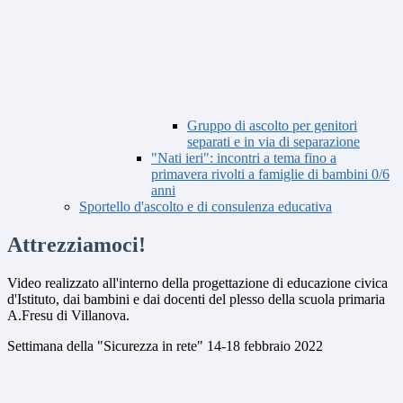
Gruppo di ascolto per genitori
separati e in via di separazione
"Nati ieri": incontri a tema fino a
primavera rivolti a famiglie di bambini 0/6
anni
Sportello d'ascolto e di consulenza educativa
Attrezziamoci!
Video realizzato all'interno della progettazione di educazione civica
d'Istituto, dai bambini e dai docenti del plesso della scuola primaria
A.Fresu di Villanova.
Settimana della "Sicurezza in rete" 14-18 febbraio 2022