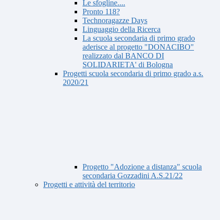
Le sfogline....
Pronto 118?
Technoragazze Days
Linguaggio della Ricerca
La scuola secondaria di primo grado
aderisce al progetto "DONACIBO"
realizzato dal BANCO DI
SOLIDARIETA' di Bologna
Progetti scuola secondaria di primo grado a.s.
2020/21
Progetto "Adozione a distanza" scuola
secondaria Gozzadini A.S.21/22
Progetti e attività del territorio