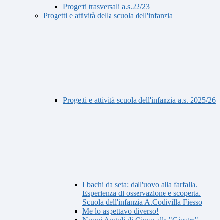
Progetti trasversali a.s.22/23
Progetti e attività della scuola dell'infanzia
Progetti e attività scuola dell'infanzia a.s. 2025/26
I bachi da seta: dall'uovo alla farfalla.
Esperienza di osservazione e scoperta.
Scuola dell'infanzia A.Codivilla Fiesso
Me lo aspettavo diverso!
Nuovi Angoli di Gioco alla "Giostra"