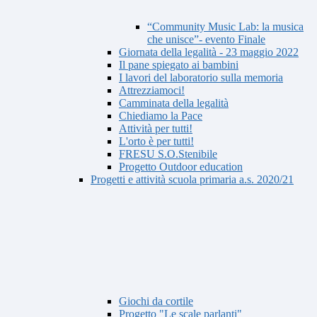
“Community Music Lab: la musica
che unisce”- evento Finale
Giornata della legalità - 23 maggio 2022
Il pane spiegato ai bambini
I lavori del laboratorio sulla memoria
Attrezziamoci!
Camminata della legalità
Chiediamo la Pace
Attività per tutti!
L'orto è per tutti!
FRESU S.O.Stenibile
Progetto Outdoor education
Progetti e attività scuola primaria a.s. 2020/21
Giochi da cortile
Progetto "Le scale parlanti"