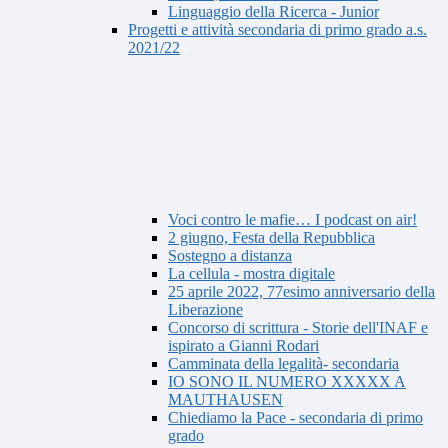
Linguaggio della Ricerca - Junior
Progetti e attività secondaria di primo grado a.s.
2021/22
Voci contro le mafie… I podcast on air!
2 giugno, Festa della Repubblica
Sostegno a distanza
La cellula - mostra digitale
25 aprile 2022, 77esimo anniversario della
Liberazione
Concorso di scrittura - Storie dell'INAF e
ispirato a Gianni Rodari
Camminata della legalità- secondaria
IO SONO IL NUMERO XXXXX A
MAUTHAUSEN
Chiediamo la Pace - secondaria di primo
grado