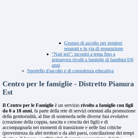
Gruppo di ascolto per genitori
separati e in via di separazione
"Nati ieri": incontri a tema fino a
primavera rivolti a famiglie di bambini 0/6
anni
Sportello d'ascolto e di consulenza educativa
Centro per le famiglie - Distretto Pianura
Est
Il Centro per le Famiglie
è un servizio
rivolto a famiglie con figli
da 0 a 18 anni
, fa parte della rete di servizi orientati alla promozione
della genitorialità, al fine di sostenerla nelle diverse fasi evolutive
(creazione della coppia, nascita e crescita dei figli) e di
accompagnarla nei momenti di transizione e nelle fasi critiche
(provenienza da altri territori o da altri paesi, conciliazione dei tempi