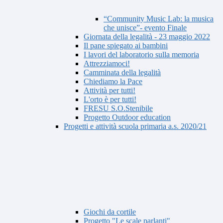
“Community Music Lab: la musica
che unisce”- evento Finale
Giornata della legalità - 23 maggio 2022
Il pane spiegato ai bambini
I lavori del laboratorio sulla memoria
Attrezziamoci!
Camminata della legalità
Chiediamo la Pace
Attività per tutti!
L'orto è per tutti!
FRESU S.O.Stenibile
Progetto Outdoor education
Progetti e attività scuola primaria a.s. 2020/21
Giochi da cortile
Progetto "Le scale parlanti"