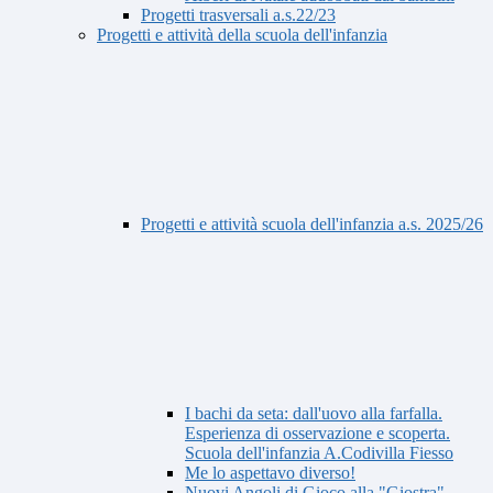
Progetti trasversali a.s.22/23
Progetti e attività della scuola dell'infanzia
Progetti e attività scuola dell'infanzia a.s. 2025/26
I bachi da seta: dall'uovo alla farfalla.
Esperienza di osservazione e scoperta.
Scuola dell'infanzia A.Codivilla Fiesso
Me lo aspettavo diverso!
Nuovi Angoli di Gioco alla "Giostra"