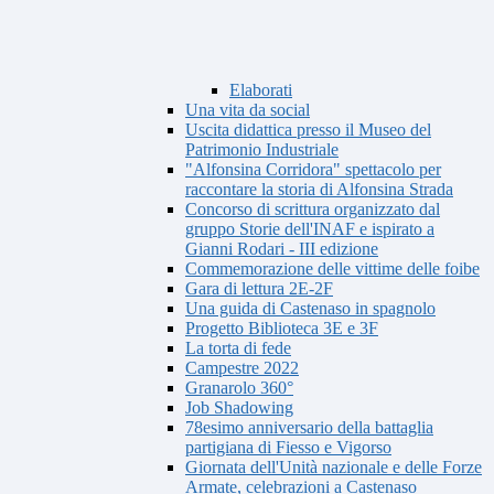
Elaborati
Una vita da social
Uscita didattica presso il Museo del
Patrimonio Industriale
"Alfonsina Corridora" spettacolo per
raccontare la storia di Alfonsina Strada
Concorso di scrittura organizzato dal
gruppo Storie dell'INAF e ispirato a
Gianni Rodari - III edizione
Commemorazione delle vittime delle foibe
Gara di lettura 2E-2F
Una guida di Castenaso in spagnolo
Progetto Biblioteca 3E e 3F
La torta di fede
Campestre 2022
Granarolo 360°
Job Shadowing
78esimo anniversario della battaglia
partigiana di Fiesso e Vigorso
Giornata dell'Unità nazionale e delle Forze
Armate, celebrazioni a Castenaso