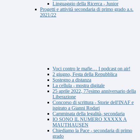
Linguaggio della Ricerca - Junior
Progetti e attività secondaria di primo grado a.s.
2021/22
Voci contro le mafie… I podcast on air!
2 giugno, Festa della Repubblica
Sostegno a distanza
La cellula - mostra digitale
25 aprile 2022, 77esimo anniversario della
Liberazione
Concorso di scrittura - Storie dell'INAF e
ispirato a Gianni Rodari
Camminata della legalità- secondaria
IO SONO IL NUMERO XXXXX A
MAUTHAUSEN
Chiediamo la Pace - secondaria di primo
grado