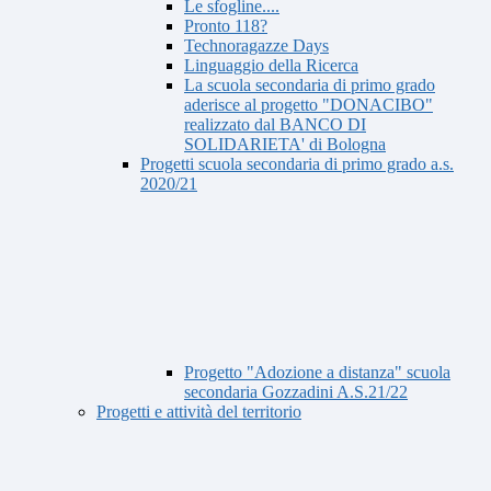
Le sfogline....
Pronto 118?
Technoragazze Days
Linguaggio della Ricerca
La scuola secondaria di primo grado
aderisce al progetto "DONACIBO"
realizzato dal BANCO DI
SOLIDARIETA' di Bologna
Progetti scuola secondaria di primo grado a.s.
2020/21
Progetto "Adozione a distanza" scuola
secondaria Gozzadini A.S.21/22
Progetti e attività del territorio