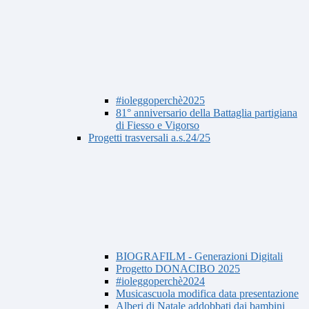
#ioleggoperchè2025
81° anniversario della Battaglia partigiana
di Fiesso e Vigorso
Progetti trasversali a.s.24/25
BIOGRAFILM - Generazioni Digitali
Progetto DONACIBO 2025
#ioleggoperchè2024
Musicascuola modifica data presentazione
Alberi di Natale addobbati dai bambini