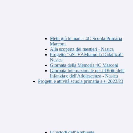
Metti giù le mani - 4C Scuola Primaria
Marconi
Alla scoperta dei mestieri - Nasica
Progetto "siSTEAMiamo la Didattica!"
Nasica
Giornata della Memoria 4C Marconi
Giornata Internazionale per i Diritti dell'
Infanzia e dell'Adolescenza - Nasica
Progetti e attività scuola primaria a.s. 2022/23
I Custodi dell'Ambiente