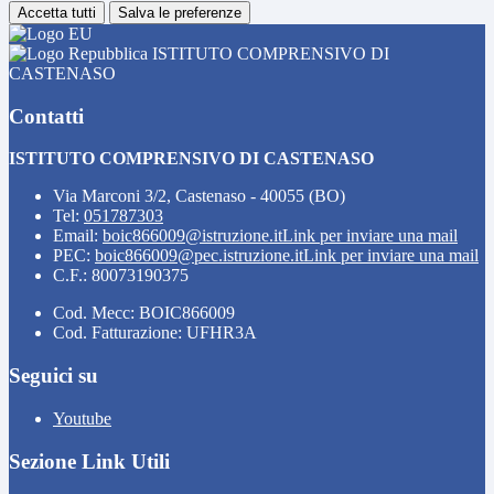
Accetta tutti
Salva le preferenze
ISTITUTO COMPRENSIVO DI
CASTENASO
Contatti
ISTITUTO COMPRENSIVO DI CASTENASO
Via Marconi 3/2, Castenaso - 40055 (BO)
Tel:
051787303
Email:
boic866009@istruzione.it
Link per inviare una mail
PEC:
boic866009@pec.istruzione.it
Link per inviare una mail
C.F.: 80073190375
Cod. Mecc: BOIC866009
Cod. Fatturazione: UFHR3A
Seguici su
Youtube
Sezione Link Utili