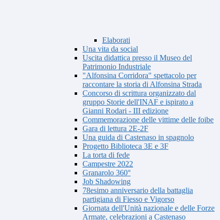
Elaborati
Una vita da social
Uscita didattica presso il Museo del
Patrimonio Industriale
"Alfonsina Corridora" spettacolo per
raccontare la storia di Alfonsina Strada
Concorso di scrittura organizzato dal
gruppo Storie dell'INAF e ispirato a
Gianni Rodari - III edizione
Commemorazione delle vittime delle foibe
Gara di lettura 2E-2F
Una guida di Castenaso in spagnolo
Progetto Biblioteca 3E e 3F
La torta di fede
Campestre 2022
Granarolo 360°
Job Shadowing
78esimo anniversario della battaglia
partigiana di Fiesso e Vigorso
Giornata dell'Unità nazionale e delle Forze
Armate, celebrazioni a Castenaso