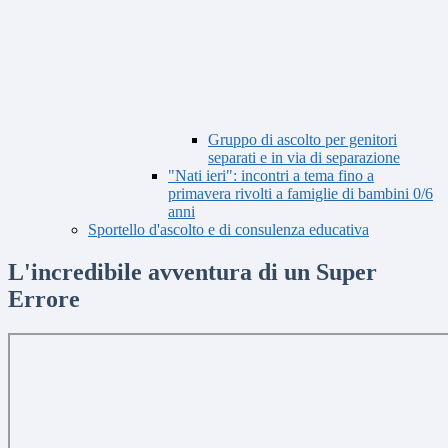
Gruppo di ascolto per genitori
separati e in via di separazione
"Nati ieri": incontri a tema fino a
primavera rivolti a famiglie di bambini 0/6
anni
Sportello d'ascolto e di consulenza educativa
L'incredibile avventura di un Super
Errore