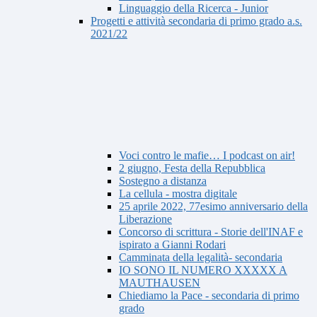
Linguaggio della Ricerca - Junior
Progetti e attività secondaria di primo grado a.s.
2021/22
Voci contro le mafie… I podcast on air!
2 giugno, Festa della Repubblica
Sostegno a distanza
La cellula - mostra digitale
25 aprile 2022, 77esimo anniversario della
Liberazione
Concorso di scrittura - Storie dell'INAF e
ispirato a Gianni Rodari
Camminata della legalità- secondaria
IO SONO IL NUMERO XXXXX A
MAUTHAUSEN
Chiediamo la Pace - secondaria di primo
grado