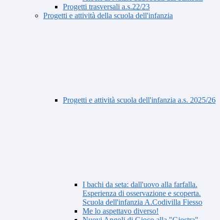
Progetti trasversali a.s.22/23
Progetti e attività della scuola dell'infanzia
Progetti e attività scuola dell'infanzia a.s. 2025/26
I bachi da seta: dall'uovo alla farfalla.
Esperienza di osservazione e scoperta.
Scuola dell'infanzia A.Codivilla Fiesso
Me lo aspettavo diverso!
Nuovi Angoli di Gioco alla "Giostra"