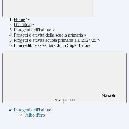
Home
>
Didattica
>
I progetti dell'Istituto
>
Progetti e attività della scuola primaria
>
Progetti e attività scuola primaria a.s. 2024/25
>
L'incredibile avventura di un Super Errore
Menu di
navigazione
I progetti dell'Istituto
Albo d'oro