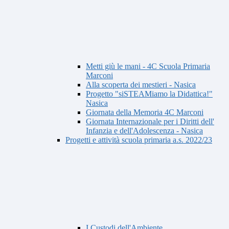
Metti giù le mani - 4C Scuola Primaria
Marconi
Alla scoperta dei mestieri - Nasica
Progetto "siSTEAMiamo la Didattica!"
Nasica
Giornata della Memoria 4C Marconi
Giornata Internazionale per i Diritti dell'
Infanzia e dell'Adolescenza - Nasica
Progetti e attività scuola primaria a.s. 2022/23
I Custodi dell'Ambiente