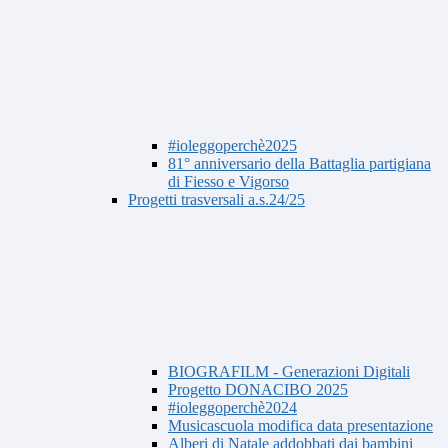
#ioleggoperchè2025
81° anniversario della Battaglia partigiana
di Fiesso e Vigorso
Progetti trasversali a.s.24/25
BIOGRAFILM - Generazioni Digitali
Progetto DONACIBO 2025
#ioleggoperchè2024
Musicascuola modifica data presentazione
Alberi di Natale addobbati dai bambini