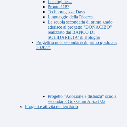
Le sfogline....
Pronto 118?
Technoragazze Days
Linguaggio della Ricerca
La scuola secondaria di primo grado
aderisce al progetto "DONACIBO"
realizzato dal BANCO DI
SOLIDARIETA' di Bologna
Progetti scuola secondaria di primo grado a.s.
2020/21
Progetto "Adozione a distanza" scuola
secondaria Gozzadini A.S.21/22
Progetti e attività del territorio