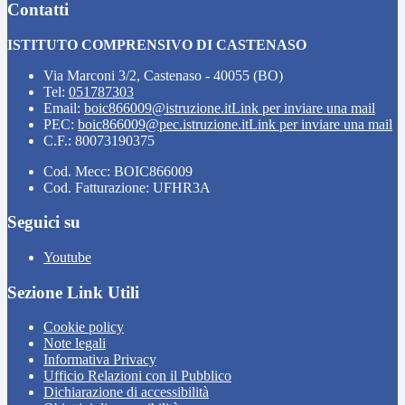
Contatti
ISTITUTO COMPRENSIVO DI CASTENASO
Via Marconi 3/2, Castenaso - 40055 (BO)
Tel:
051787303
Email:
boic866009@istruzione.it
Link per inviare una mail
PEC:
boic866009@pec.istruzione.it
Link per inviare una mail
C.F.: 80073190375
Cod. Mecc: BOIC866009
Cod. Fatturazione: UFHR3A
Seguici su
Youtube
Sezione Link Utili
Cookie policy
Note legali
Informativa Privacy
Ufficio Relazioni con il Pubblico
Dichiarazione di accessibilità