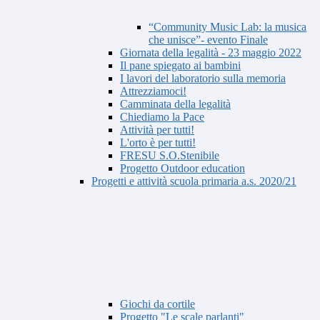
“Community Music Lab: la musica
che unisce”- evento Finale
Giornata della legalità - 23 maggio 2022
Il pane spiegato ai bambini
I lavori del laboratorio sulla memoria
Attrezziamoci!
Camminata della legalità
Chiediamo la Pace
Attività per tutti!
L'orto è per tutti!
FRESU S.O.Stenibile
Progetto Outdoor education
Progetti e attività scuola primaria a.s. 2020/21
Giochi da cortile
Progetto "Le scale parlanti"